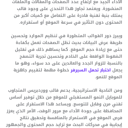
الأداء الجيد مع ارتفاع عدد الصفحات والمقالات والملفات
المنشورة. ويعتمد تجاوز هذا التحدي على وجود قالب
يمتلك بنية تقنية قادرة على التعامل مع كميات أكبر من
المحتوى دون التأثير في سرعة الموقع أو استقراره.
ويبرز دور القوالب المتطورة في تنظيم الموارد وتحسين
طريقة عرض البيانات بحيث تظل الصفحات تعمل بكفاءة
حتى مع زيادة حجم الموقع. كما يساهم ذلك في تقليل
الضغوط الواقعة على الخادم وتحسين تجربة التصفح
بالنسبة للزوار الجدد والعائدين على حد سواء، وهو ما
يجعل
اختبار تحمل السيرفر
خطوة مهمة لتقييم جاهزية
الموقع للنمو.
ومن الناحية الاستراتيجية، يدعم قالب ووردبريس المتجاوب
للموبايل النمو المستقبلي للموقع من خلال توفير أساس
تقني مرن وقابل للتوسع. ويساعد هذا الاستقرار على
المحافظة على جودة الأداء مع مرور الوقت، الأمر الذي يعزز
فرص الموقع في الاستمرار بالمنافسة وتحقيق نتائج
إيجابية في محركات البحث مع تزايد حجم المحتوى والجمهور