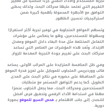
تجربة المستخدم والأداء التقني جزءًا أساسيًا من معايير
التقييم التي تعتمد عليها محركات البحث. ولذلك يحظى
التوافق مع الأجهزة المحمولة بأهمية كبيرة ضمن
استراتيجيات تحسين الظهور.
وتسهم المواقع المتجاوبة في توفير تجربة أكثر استقرارًا
وسهولة للمستخدمين، وهو ما ينعكس على مؤشرات
التفاعل المختلفة مثل مدة البقاء داخل الموقع ومعدل
الارتداد. وتُعد هذه المؤشرات من العناصر التي تساعد
محركات البحث على تقييم جودة التجربة المقدمة للزوار.
وفي ظل المنافسة المتزايدة على المراتب الأولى، يساعد
قالب ووردبريس المتجاوب للموبايل على تعزيز قدرة الموقع
على المحافظة على حضوره في نتائج البحث على المدى
الطويل. كما يدعم التوافق المستمر مع متطلبات
المستخدمين ومحركات البحث، مما يجعل التجاوب عنصرًا
مهمًا في استدامة الأداء الرقمي وتحقيق فرص أفضل
للتصدر، إلى جانب الاهتمام بــ
فحص السيو للموقع
بصورة
دورية.