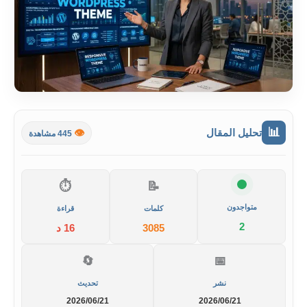
📊
تحليل المقال
👁️
445 مشاهدة
⏱️
📝
متواجدون
كلمات
قراءة
2
3085
16 د
🔄
📅
نشر
تحديث
2026/06/21
2026/06/21