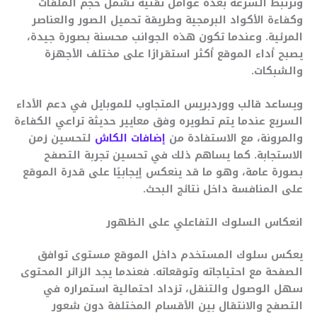
وترتبط السرعة بعدة عوامل تقنية تشمل حجم الملفات
وكفاءة الأكواد البرمجية وطريقة تحميل الصور والعناصر
المرئية. وعندما تكون هذه الجوانب محسنة بصورة جيدة،
يصبح أداء الموقع أكثر استقرارًا على مختلف الأجهزة
والشبكات.
ويساعد قالب ووردبريس المتجاوب للموبايل في دعم الأداء
السريع عندما يتم تطويره وفق معايير حديثة تراعي الكفاءة
والمرونة، مع الاستفادة من
إضافات الكاش
لتحسين زمن
الاستجابة. كما يساهم ذلك في تحسين تجربة التصفح
بصورة عامة، وهو ما قد ينعكس إيجابيًا على قدرة الموقع
على المنافسة داخل نتائج البحث.
انعكاس السلوك التفاعلي على الظهور
يعكس سلوك المستخدم داخل الموقع مستوى توافق
الصفحة مع احتياجاته وتوقعاته. فعندما يجد الزائر المحتوى
سهل الوصول والتنقل، تزداد احتمالية استمراره في
التصفح والانتقال بين الأقسام المختلفة دون شعور