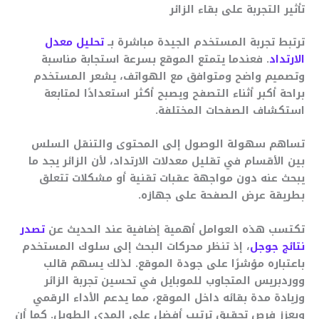
تأثير التجربة على بقاء الزائر
ترتبط تجربة المستخدم الجيدة مباشرة بــ
تحليل معدل
الارتداد
. فعندما يتمتع الموقع بسرعة استجابة مناسبة
وتصميم واضح ومتوافق مع الهواتف، يشعر المستخدم
براحة أكبر أثناء التصفح ويصبح أكثر استعدادًا لمتابعة
استكشاف الصفحات المختلفة.
تساهم سهولة الوصول إلى المحتوى والتنقل السلس
بين الأقسام في تقليل معدلات الارتداد، لأن الزائر يجد ما
يبحث عنه دون مواجهة عقبات تقنية أو مشكلات تتعلق
بطريقة عرض الصفحة على جهازه.
تكتسب هذه العوامل أهمية إضافية عند الحديث عن
تصدر
نتائج جوجل
، إذ تنظر محركات البحث إلى سلوك المستخدم
باعتباره مؤشرًا على جودة الموقع. لذلك يسهم قالب
ووردبريس المتجاوب للموبايل في تحسين تجربة الزائر
وزيادة مدة بقائه داخل الموقع، مما يدعم الأداء الرقمي
ويعزز فرص تحقيق ترتيب أفضل على المدى الطويل. كما أن