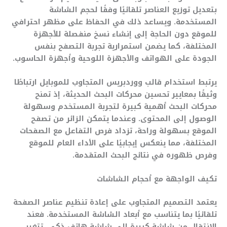
بتعديل توزيع العناصر تلقائيًا وفقًا لحجم الشاشة
المستخدمة. ويساعد ذلك في الحفاظ على مظهر احترافي
للموقع دون الحاجة إلى إنشاء نسخ منفصلة للأجهزة
المختلفة، كما يضمن استمرارية تجربة التصفح بنفس
الجودة على الهواتف والأجهزة اللوحية وأجهزة الحاسوب.
يرتبط استخدام قالب ووردبريس المتجاوب للموبايل ارتباطًا
وثيقًا بمعايير تحسين محركات البحث الحديثة، إذ تمنح
محركات البحث أهمية كبيرة لتجربة المستخدم وسهولة
الوصول إلى المحتوى. وعندما يتمكن الزائر من تصفح
الموقع بسهولة وراحة، تزداد فرص التفاعل مع الصفحات
المختلفة، مما ينعكس إيجابيًا على الأداء العام للموقع
وفرص ظهوره في نتائج البحث المتقدمة.
تكيف الواجهة مع أحجام الشاشات
يعتمد التصميم المتجاوب على إعادة تنظيم عناصر الصفحة
تلقائيًا بما يتناسب مع أبعاد الشاشة المستخدمة. فعند
الانتقال من شاشة كبيرة إلى شاشة هاتف ذكي، تتغير