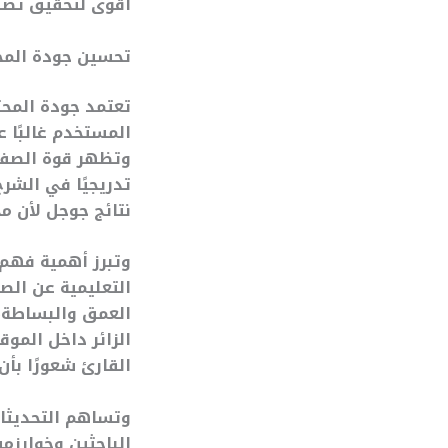
أقوى لتحقيق تصد
تحسين جودة المحت
تعتمد جودة المح
المستخدم غالبًا 
وتظهر قوة الصفح
تدريجيًا في الشر
نتائج جوجل لأن م
وتبرز أهمية فهم 
التعليمية عن الصف
العمق والبساطة، 
الزائر داخل الموق
القارئ شعورًا بأ
وتساهم التحديثات
الباحثين وخوارزم