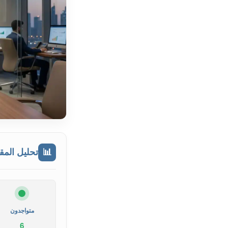
📊
تحليل المق
متواجدون
6