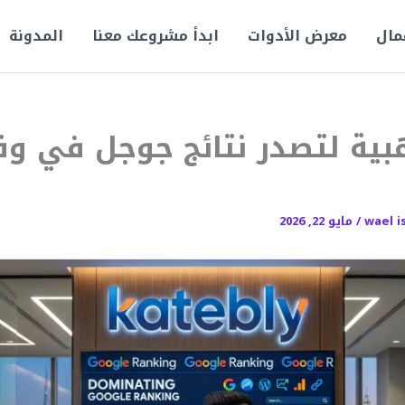
مال
معرض الأدوات
ابدأ مشروعك معنا
المدونة
بية لتصدر نتائج جوجل في و
wael i
/
مايو 22, 2026