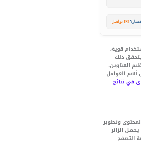
فسار؟
✉️ تواصل
تخدام قوية،
يتحقق ذلك
يم العناوين،
ض أهم العوامل
 في نتائج
لمحتوى وتطوير
يحصل الزائر
ة التصفح