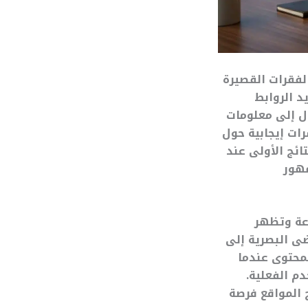
لفقرات القصيرة
د الروابط
ول إلى معلومات
ات إيجابية حول
ئج الأولى عند
مهور
رعة وتظهر
ى البصرية إلى
محتوى عندما
م الفعلية.
 المواقع فرصة