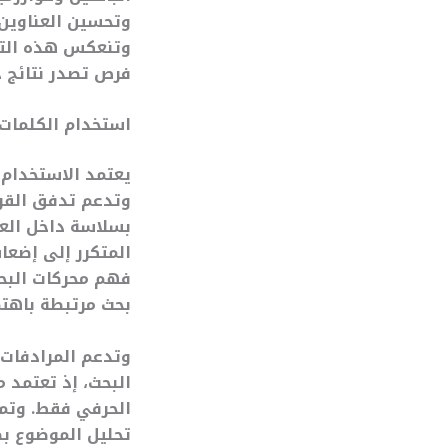
وتحسين العناوين 
وتنعكس هذه التح
فرص تصدر نتائج ج
استخدام الكلمات 
يعتمد الاستخدام 
وتدعم تدفق القرا
بسلاسة داخل العن
المتكرر إلى إضعا
فهم محركات البح
بحث مرتبطة باهتم
وتدعم المرادفات 
البحث، إذ تعتمد م
الحرفي فقط. وتمنح
تحليل الموضوع بص