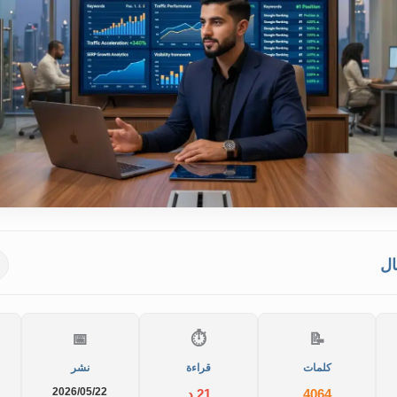
ال
📅
⏱️
📝
كلمات
قراءة
نشر
2026/05/22
4064
21 د