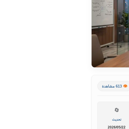
👁️
613 مشاهدة
🔄
تحديث
2026/05/22