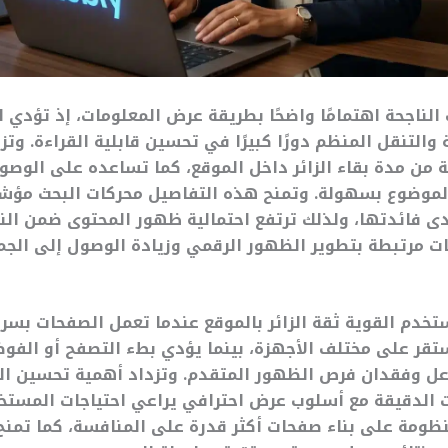
ناجحة اهتمامًا واضحًا بطريقة عرض المعلومات، إذ تؤدي ا
 والتنقل المنظم دورًا كبيرًا في تحسين قابلية القراءة. وتزي
ة من مدة بقاء الزائر داخل الموقع، كما تساعده على الوص
لموضوع بسهولة. وتمنح هذه التفاصيل محركات البحث مؤشر
 فائدتها، ولذلك ترتفع احتمالية ظهور المحتوى ضمن النتا
ت مرتبطة بتطوير الظهور الرقمي وزيادة الوصول إلى الج
تخدم القوية ثقة الزائر بالموقع عندما تعمل الصفحات بس
قر على مختلف الأجهزة، بينما يؤدي بطء التصفح أو الفوض
عل وفقدان فرص الظهور المتقدم. وتزداد أهمية تحسين ال
 الدقيقة مع أسلوب عرض احترافي يراعي احتياجات المستخد
ومة على بناء صفحات أكثر قدرة على المنافسة، كما تمنح