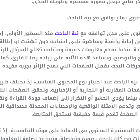
ر نتائج جوجل بصورة مستقرة وطويلة المدى.
وى بما يتوافق مع نية الباحث
توى على مدى توافقه مع
نية الباحث
منذ السطور الأولى، إذ
عن إجابة واضحة ومباشرة تلبي احتياجه دون تشتيت أو إطالة 
ة عندما تقدم معلومات دقيقة ومنظمة تعالج السؤال الر
ح والتوضيح. وتساعد هذه الآلية على زيادة رضا القارئ، كم
حركات البحث تفضل الصفحات التي تمنح الزائر تجربة مفيدة و
نية الباحث عند اختيار نوع المحتوى المناسب، إذ تختلف طب
حات المقارنة أو التجارية أو الإخبارية. وتحقق الصفحات الناج
بينما يؤدي الحشو أو التكرار إلى إضعاف جودة القراءة وتق
ع. وتدعم الأمثلة الواقعية والإحصاءات المحدثة مصداقية ال
ن الصفحة تقدم قيمة حقيقية تستحق المتابعة.
 المستمرة للمحتوى في الحفاظ على قوته التنافسية، إذ ت
يات محركات البحث بصورة متواصلة. وتساعد إضافة المعلوما