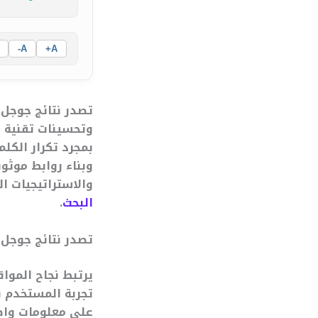
A-
A+
تصدر نتائج جوجل
وتحسينات تقنية 
بمجرد تكرار الكلم
وبناء روابط موثو
والاستراتيجيات ا
البحث
.
تصدر نتائج جوجل
يرتبط نجاح الموا
تجربة المستخدم ب
على معلومات واض