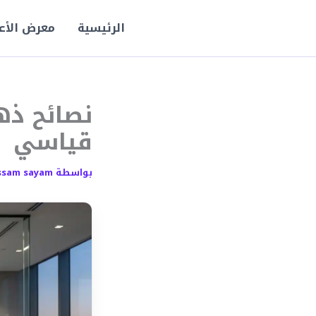
خطي
لى
الرئيسية
معرض الأع
لمحتوى
نصائح ذه
قياسي
بواسطة
ssam sayam