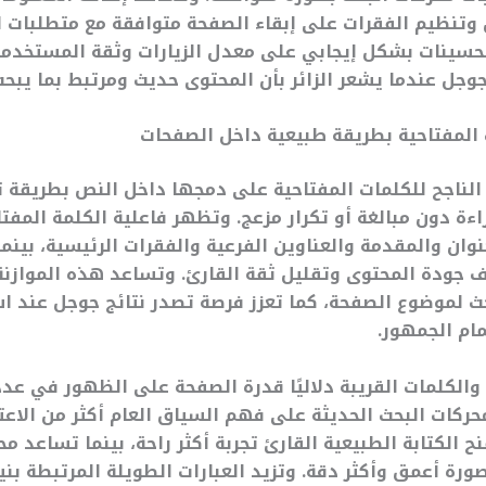
وتنظيم الفقرات على إبقاء الصفحة متوافقة مع متطلبات ا
سينات بشكل إيجابي على معدل الزيارات وثقة المستخدمين،
وجل عندما يشعر الزائر بأن المحتوى حديث ومرتبط بما يبحث
المفتاحية بطريقة طبيعية داخل الصفحات
الناجح للكلمات المفتاحية على دمجها داخل النص بطريقة 
ءة دون مبالغة أو تكرار مزعج. وتظهر فاعلية الكلمة المفتا
وان والمقدمة والعناوين الفرعية والفقرات الرئيسية، بينم
ف جودة المحتوى وتقليل ثقة القارئ. وتساعد هذه الموازن
ث لموضوع الصفحة، كما تعزز فرصة تصدر نتائج جوجل عند ا
ام الجمهور.
والكلمات القريبة دلاليًا قدرة الصفحة على الظهور في عدد 
حركات البحث الحديثة على فهم السياق العام أكثر من الاعتم
 الكتابة الطبيعية القارئ تجربة أكثر راحة، بينما تساعد م
ورة أعمق وأكثر دقة. وتزيد العبارات الطويلة المرتبطة بني