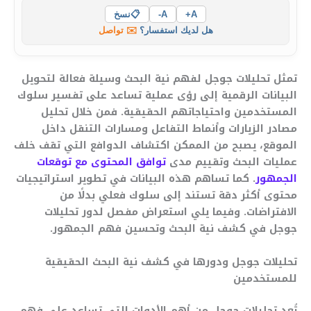
A+
A-
📋
نسخ
هل لديك استفسار؟
✉️ تواصل
تمثل تحليلات جوجل لفهم نية البحث وسيلة فعالة لتحويل
البيانات الرقمية إلى رؤى عملية تساعد على تفسير سلوك
المستخدمين واحتياجاتهم الحقيقية. فمن خلال تحليل
مصادر الزيارات وأنماط التفاعل ومسارات التنقل داخل
الموقع، يصبح من الممكن اكتشاف الدوافع التي تقف خلف
عمليات البحث وتقييم مدى
توافق المحتوى مع توقعات
الجمهور
. كما تساهم هذه البيانات في تطوير استراتيجيات
محتوى أكثر دقة تستند إلى سلوك فعلي بدلًا من
الافتراضات. وفيما يلي استعراض مفصل لدور تحليلات
جوجل في كشف نية البحث وتحسين فهم الجمهور.
تحليلات جوجل ودورها في كشف نية البحث الحقيقية
للمستخدمين
تُعد تحليلات جوجل من أهم الأدوات التي تساعد على فهم