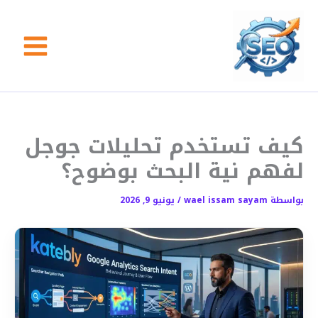
خطي
لى
لمحتوى
كيف تستخدم تحليلات جوجل
لفهم نية البحث بوضوح؟
بواسطة
wael issam sayam
/
يونيو 9, 2026