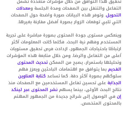
تحقيق هذا التوافق من خلال مؤشرات متعددة تشمل
التفاعل والتنقل بين الصفحات ومدة الجلسة و
معدلات
التحويل
. وتوفر هذه البيانات صورة واضحة حول الصفحات
التي تلبي توقعات الزوار بصورة أفضل مقارنة بغيرها.
وينعكس مستوى جودة المحتوى بصورة مباشرة على تجربة
المستخدم وفهم نية البحث. فكلما كانت المعلومات أكثر
ارتباطًا باحتياجات الجمهور، ازدادت فرص تحقيق مستويات
أعلى من التفاعل والرضا. ومن خلال متابعة هذه المؤشرات
وتحليلها باستمرار، يصبح من الممكن
تحديث المحتوى
القديم
بما يتوافق مع اهتمامات الباحثين ويعزز فهم
سلوكهم بصورة أكثر دقة. كما تساعد
كتابة العناوين
الجذابة
على تحسين تفاعل المستخدمين مع الصفحات منذ
نتائج البحث الأولى، بينما يسهم
نشر المحتوى عبر لينكد
إن
في الوصول إلى شرائح جديدة من الجمهور المهتم
بالمحتوى المتخصص.