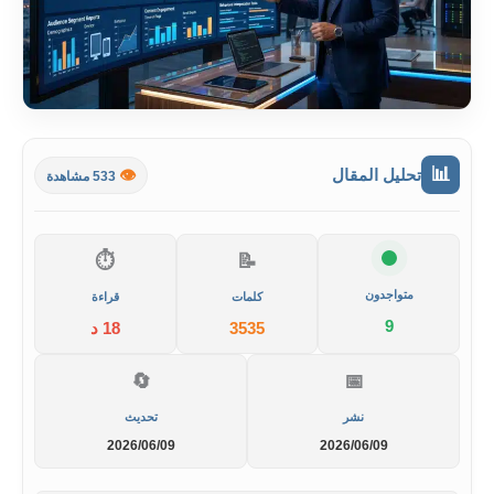
📊
تحليل المقال
👁️
533 مشاهدة
⏱️
📝
متواجدون
كلمات
قراءة
9
3535
18 د
🔄
📅
نشر
تحديث
2026/06/09
2026/06/09