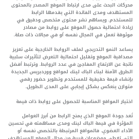
محركات البحث على مدى ارتباط الموقع المصدر بالمحتوى
المستهدف ومدى الفائدة التي يقدمها الرابط
للمستخدم. ويساهم نشر محتوى متخصص ودقيق في
زيادة احتمالية حصول الموقع على روابط من مصادر
موثوقة تعمل في المجال نفسه أو في مجالات ذات صلة.
يساعد النمو التدريجي لملف الروابط الخارجية على تعزيز
مصداقية الموقع وتقليل احتمالية التعرض لتأثيرات سلبية
ناتجة عن الارتفاع المفاجئ في عدد الروابط. وترتبط أفضل
الطرق الآمنة لبناء الباك لينك لمواقع ووردبريس الجديدة
بإنشاء قيمة حقيقية للمستخدم وتطوير حضور رقمي
متوازن ينعكس بشكل إيجابي على المدى الطويل.
اختيار المواقع المناسبة للحصول على روابط ذات قيمة
تُعد جودة الموقع الذي يمنح الرابط من أبرز العوامل
المؤثرة في قيمة الباك لينك ومدى مساهمته في تحسين
الأداء العضوي. فالمواقع المرتبطة بالتخصص نفسه أو
التي تغطي موضوعات قريبة من مجال الموقع المستهدف