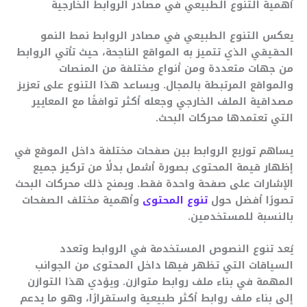
أهمية التنوع الطبيعي في مصادر الروابط الخارجية
يعكس التنوع الطبيعي في مصادر الروابط نمط النمو
الحقيقي الذي تتميز به المواقع الناجحة، حيث تأتي الروابط
من جهات متعددة ومن أنواع مختلفة من المنصات
والمواقع المرتبطة بالمجال. ويساعد هذا التنوع على تعزيز
مصداقية الملف الخارجي وجعله أكثر توافقًا مع المعايير
التي تعتمدها محركات البحث.
يساهم توزيع الروابط بين صفحات مختلفة داخل الموقع في
إظهار قيمة المحتوى بصورة أشمل بدلًا من تركيز جميع
الإشارات على صفحة واحدة فقط. ويمنح ذلك محركات البحث
تصورًا أفضل حول
تنوع المحتوى
وأهمية مختلف الصفحات
بالنسبة للمستخدمين.
يُعد تنوع النصوص المستخدمة في الروابط وتعدد
السياقات التي تظهر فيها داخل المحتوى من الجوانب
المهمة في بناء ملف روابط متوازن. ويؤدي هذا التوازن
إلى بناء ملف روابط أكثر طبيعية واستقرارًا، وهو ما يدعم