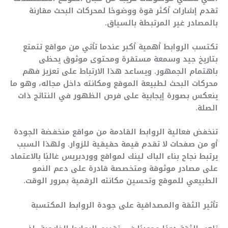
تقدم إشارات أكثر قوة ووضوحًا لمحركات البحث مقارنة
بالمصادر غير المرتبطة بالسياق.
تكتسب الروابط أهمية أكبر عندما تأتي من مواقع تتمتع
بتاريخ جيد وسمعة مستقرة ومحتوى موثوق يحظى
باهتمام الجمهور. ويساعد هذا الارتباط على تعزيز فهم
محركات البحث لطبيعة الموقع ومكانته داخل مجاله، وهو ما
ينعكس بصورة إيجابية على فرص الظهور في النتائج ذات
الصلة.
تنخفض فعالية الروابط القادمة من مواقع منخفضة الجودة
أو من صفحات لا تقدم قيمة حقيقية للزوار. ولهذا السبب
يرتبط نجاح بناء الباك لينك لمواقع ووردبريس غالبًا بالاعتماد
على مصادر موثوقة ومتخصصة قادرة على دعم النمو
الطبيعي للموقع وتحسين مكانته الرقمية بمرور الوقت.
تأثير الثقة والمصداقية على جودة الروابط المكتسبة