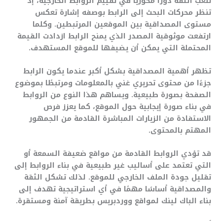
تلعب الثقة دورًا محوريًا في تقييم الروابط الخارجية، إذ
تنظر محركات البحث إلى الرابط بوصفه إشارة تعكس
مستوى المصداقية بين الموقعين المرتبطين. وكلما
ارتفعت موثوقية المصدر الذي يمنح الرابط ازدادت القيمة
المحتملة التي يمكن أن يضيفها للموقع المستهدف.
تظهر أهمية المصداقية بشكل أكبر عندما يكون الرابط
جزءًا من محتوى تحريري غني بالمعلومات ومرتبطًا بموضوع
الصفحة بصورة طبيعية. ويساهم هذا النوع من الروابط
في بناء صورة إيجابية حول الموقع، كما يعزز فرص
الاستفادة من الزيارات المباشرة القادمة من الجمهور
المهتم بالمحتوى.
قد تؤدي الروابط القادمة من مواقع ضعيفة السمعة أو
التي تعتمد على أساليب غير طبيعية في بناء الروابط إلى
تقليل جودة الملف الخارجي للموقع. لذلك تشكل الثقة
والمصداقية أساسًا مهمًا في أي استراتيجية تهدف إلى
بناء الباك لينك لمواقع ووردبريس بطريقة آمنة ومستقرة.