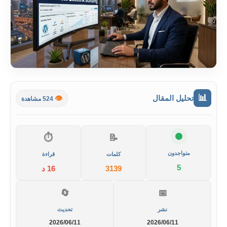
📊
تحليل المقال
👁️
524 مشاهدة
⏱️
📝
متواجدون
كلمات
قراءة
5
3139
16 د
🔄
📅
نشر
تحديث
2026/06/11
2026/06/11