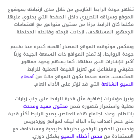
تظهر جودة الرابط الخارجي من خلال مدى ارتباطه بموضوع
الموقع وسياقه التحريري داخل الصفحة التي يحتوي عليها.
فكلما كان الرابط جزءًا من محتوى متوافق مع اهتمامات
الجمهور المستهدف، ازدادت قيمته وفائدته المحتملة.
وتعكس موثوقية الموقع المصدر أهمية كبيرة عند تقييم
جودة الروابط، إذ تمنح المواقع ذات السمعة الجيدة وزنًا
أكبر للإشارات التي تنقلها. كما يسهم وجود جمهور
حقيقي ومتفاعل في تعزيز القيمة العملية للرابط
المكتسب، خاصة عندما يكون الموقع خاليًا من
أخطاء
السيو الشائعة
التي قد تؤثر على الأداء العام.
وتبرز مؤشرات إضافية مثل قدرة الرابط على جلب زيارات
فعلية واستمرار ظهوره ضمن
محتوى مفيد ومحدث
بانتظام. وعند اجتماع هذه العناصر، يصبح الرابط أكثر قدرة
على دعم أهداف بناء الباك لينك لمواقع ووردبريس
وتحسين الحضور الرقمي بطريقة طبيعية ومستدامة، مع
الاستفادة من
فحص أخطاء السيو
بشكل دوري.