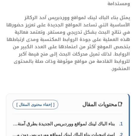
ومستدامة
يمثل بناء الباك لينك لمواقع ووردبريس أحد الركائز
الأساسية التي تساعد المواقع الجديدة على تعزيز حضورها
في نتائج البحث بشكل تدريجي ومستقر. وتعتمد فعالية
هذه العملية على جودة الروابط المكتسبة ومدى ارتباطها
بتخصص الموقع أكثر من اعتمادها على العدد الكبير من
الروابط. لذلك تميل محركات البحث إلى منح قيمة أكبر
للروابط القادمة من مواقع موثوقة وذات صلة بالمحتوى
المنشور.
📑
محتويات المقال
[ إخفاء محتوى المقال ]
1.
بناء الباك لينك لمواقع ووردبريس الجديدة بطرق آمنة ومستدامة
2.
استراتيجيات بناء الباك لينك لمواقع ووردبريس دون مخاطر على الموقع