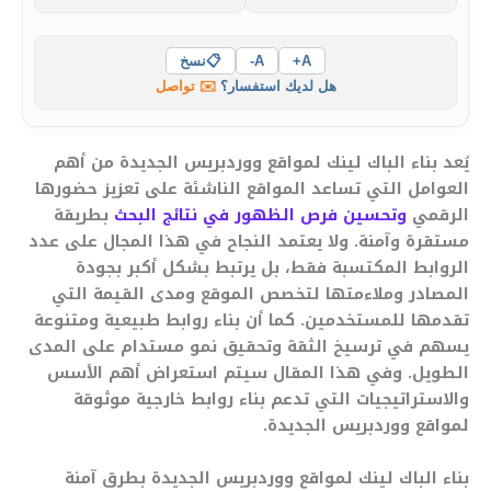
A+
A-
📋
نسخ
هل لديك استفسار؟
✉️ تواصل
يُعد بناء الباك لينك لمواقع ووردبريس الجديدة من أهم
العوامل التي تساعد المواقع الناشئة على تعزيز حضورها
الرقمي
وتحسين فرص الظهور في نتائج البحث
بطريقة
مستقرة وآمنة. ولا يعتمد النجاح في هذا المجال على عدد
الروابط المكتسبة فقط، بل يرتبط بشكل أكبر بجودة
المصادر وملاءمتها لتخصص الموقع ومدى القيمة التي
تقدمها للمستخدمين. كما أن بناء روابط طبيعية ومتنوعة
يسهم في ترسيخ الثقة وتحقيق نمو مستدام على المدى
الطويل. وفي هذا المقال سيتم استعراض أهم الأسس
والاستراتيجيات التي تدعم بناء روابط خارجية موثوقة
لمواقع ووردبريس الجديدة.
بناء الباك لينك لمواقع ووردبريس الجديدة بطرق آمنة