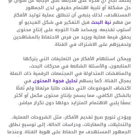
يعتمد نجاح أي فكرة على قدرتها على الإجابة عن سؤال أو
حل مشكلة أو تلبية اهتمام حقيقي لدى الجمهور
المستهدف، لذلك ينبغي أن تنطلق عملية توليد الأفكار
من فهم
نية البحث
قبل التفكير في شكل الفيديو أو
أسلوب تقديمه. ويساعد هذا التوجه على إنتاج محتوى
يحقق قيمة فعلية ويزيد من فرص الاحتفاظ بالمشاهدين
وتحفيزهم على الاشتراك في القناة.
ويمكن استلهام الأفكار من التعليقات التي يتركها
المتابعون، والأسئلة الشائعة في محركات البحث،
والمناقشات المتداولة في المجتمعات الرقمية ذات الصلة
بمجال القناة. كما يسهم
تحليل فجوة المحتوى
في
اكتشاف الموضوعات التي حققت طلبًا مرتفعًا ولم تُغطَّ
بالشكل الكافي، مما يسمح بإنتاج محتوى مكمل أو أكثر
عمقًا يلبي الاهتمام المتزايد حولها دون تكرار مباشر.
ويؤدي تنويع صيغ تقديم الأفكار، مثل الشروحات العملية،
والتحليلات، والمقارنات، ودراسات الحالة، إلى توسيع نطاق
الجمهور المستهدف مع الحفاظ على هوية القناة. وعندما