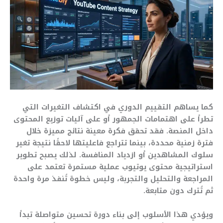
كما يساهم التقييم الدوري في اكتشاف التغيرات التي
تطرأ على اهتمامات الجمهور أو على آليات توزيع المحتوى
داخل المنصة. فقد تحقق فكرة معينة نتائج مميزة خلال
فترة زمنية محددة، بينما تتراجع فاعليتها لاحقًا نتيجة تغير
سلوك المشاهدين أو ازدياد المنافسة. لذلك يصبح تطوير
استراتيجية محتوى يوتيوب عملية مستمرة تعتمد على
المراجعة والتحليل والتجربة، وليس خطوة تُنفذ مرة واحدة
ثم تُترك دون متابعة.
ويؤدي هذا الأسلوب إلى بناء دورة تحسين متواصلة تبدأ