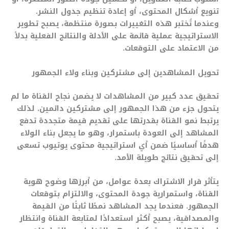
تنويع أشكال المحتوى، أو إعادة تنظيم جدول النشر.
وعندما تُختبر هذه التغييرات بصورة منتظمة، يصبح تطوير
الاستراتيجية عملية قائمة على الأدلة والنتائج الفعلية بدلاً
من الاعتماد على التوقعات.
تحويل المشاهدين إلى مشتركين وبناء ولاء الجمهور
تحقيق عدد كبير من المشاهدات لا يضمن نجاح القناة ما لم
يتحول جزء من هذا الجمهور إلى مشتركين دائمين. لذلك
يرتبط نمو القناة بقدرتها على تقديم قيمة متجددة تدفع
المشاهد إلى العودة باستمرار، وهو ما يجعل بناء الولاء
هدفًا أساسيًا ضمن أي استراتيجية محتوى يوتيوب تسعى
إلى تحقيق نتائج طويلة الأمد.
يتأثر قرار الاشتراك بعدة عوامل، من أبرزها وضوح هوية
القناة، واستمرارية جودة المحتوى، والالتزام بتوقعات
الجمهور. فعندما يجد المشاهد نمطًا ثابتًا من القيمة
والمصداقية، يصبح أكثر استعدادًا لمتابعة القناة وانتظار