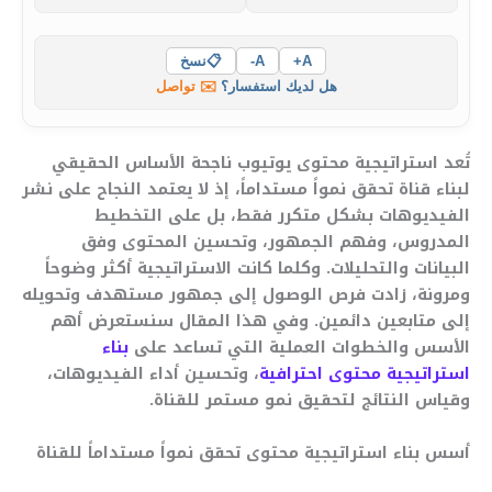
A+
A-
📋
نسخ
هل لديك استفسار؟
✉️ تواصل
تُعد استراتيجية محتوى يوتيوب ناجحة الأساس الحقيقي
لبناء قناة تحقق نمواً مستداماً، إذ لا يعتمد النجاح على نشر
الفيديوهات بشكل متكرر فقط، بل على التخطيط
المدروس، وفهم الجمهور، وتحسين المحتوى وفق
البيانات والتحليلات. وكلما كانت الاستراتيجية أكثر وضوحاً
ومرونة، زادت فرص الوصول إلى جمهور مستهدف وتحويله
إلى متابعين دائمين. وفي هذا المقال سنستعرض أهم
الأسس والخطوات العملية التي تساعد على
بناء
استراتيجية محتوى احترافية
، وتحسين أداء الفيديوهات،
وقياس النتائج لتحقيق نمو مستمر للقناة.
أسس بناء استراتيجية محتوى تحقق نمواً مستداماً للقناة