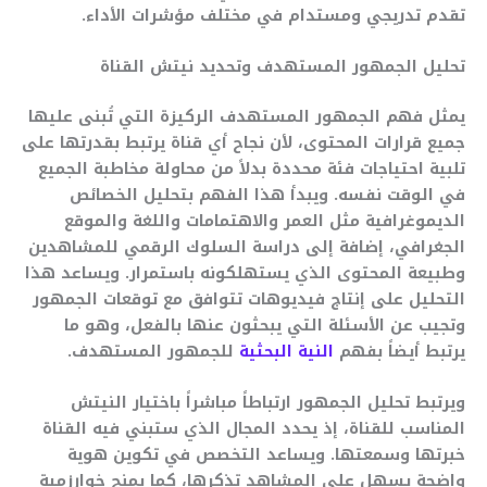
تقدم تدريجي ومستدام في مختلف مؤشرات الأداء.
تحليل الجمهور المستهدف وتحديد نيتش القناة
يمثل فهم الجمهور المستهدف الركيزة التي تُبنى عليها
جميع قرارات المحتوى، لأن نجاح أي قناة يرتبط بقدرتها على
تلبية احتياجات فئة محددة بدلاً من محاولة مخاطبة الجميع
في الوقت نفسه. ويبدأ هذا الفهم بتحليل الخصائص
الديموغرافية مثل العمر والاهتمامات واللغة والموقع
الجغرافي، إضافة إلى دراسة السلوك الرقمي للمشاهدين
وطبيعة المحتوى الذي يستهلكونه باستمرار. ويساعد هذا
التحليل على إنتاج فيديوهات تتوافق مع توقعات الجمهور
وتجيب عن الأسئلة التي يبحثون عنها بالفعل، وهو ما
يرتبط أيضاً بفهم
النية البحثية
للجمهور المستهدف.
ويرتبط تحليل الجمهور ارتباطاً مباشراً باختيار النيتش
المناسب للقناة، إذ يحدد المجال الذي ستبني فيه القناة
خبرتها وسمعتها. ويساعد التخصص في تكوين هوية
واضحة يسهل على المشاهد تذكرها، كما يمنح خوارزمية