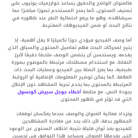
فالعنوان الواضح والدقيق يساعد خوارزميات يوتيوب على
تصنيف المحتوى، كما يمنح المستخدم تصورًا مباشرًا عما
سيشاهده، وهو ما يرفع احتمالية النقر عند ظهوره في
نتائج البحث أو ضمن الفيديوهات المقترحة.
أما وصف الفيديو فيؤدي دورًا تكميليًا لا يقل أهمية، إذ
يتيح لمحركات البحث فهم تفاصيل المحتوى والسياق الذي
يقدمه. ويستحسن أن يتضمن الوصف ملخصًا دقيقًا لأبرز
النقاط، مع استخدام مصطلحات مرتبطة بالموضوع بصورة
طبيعية، بما يعزز الصلة بين الفيديو وعمليات البحث ذات
العلاقة. كما يمكن توضيح المعلومات الإضافية أو الروابط
المرتبطة بالمحتوى بما يخدم تجربة المشاهد دون الإخلال
بجودة النص، مع متابعة
أخطاء جوجل سيرش كونسول
التي قد تؤثر في ظهور المحتوى.
وتزداد فعالية العنوان والوصف عندما يعكسان توقعات
الجمهور بدقة، لأن ذلك يحد من مغادرة المشاهدين
للفيديو بعد ثوانٍ قليلة نتيجة اختلاف المحتوى عن الوعود
التي يقدمها العنوان. ويساعد هذا التوافق في تحسين