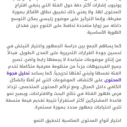
يوتيوب إشارات أكثر دقة حول الفئة التي ينبغي اقتراح
المحتوى لها. ولا يعني ذلك تضييق نطاق الأفكار بصورة
مفرطة، وإنما التركيز على موضوع رئيسي يمكن التوسع
داخله عبر زوايا متعددة تحافظ على التنوع دون فقدان
الهوية الأساسية.
كما يساهم الجمع بين دراسة الجمهور واختيار النيتش في
تحسين جودة القرارات التحريرية على المدى الطويل. فبدلاً
من إنتاج موضوعات متباعدة لا يجمعها رابط واضح، تصبح
جميع الفيديوهات جزءاً من منظومة معرفية متكاملة تخدم
الفئة نفسها وتبني ثقتها تدريجياً. كما يساعد
تحليل فجوة
المحتوى
على اكتشاف الموضوعات التي لم تُغطَّ بالشكل
الكافي داخل المجال. ومع تراكم المحتوى المتخصص، تزداد
فرص ظهور القناة في نتائج البحث والاقتراحات، ويصبح نمو
قاعدة المشتركين أكثر استقراراً نتيجة تقديم قيمة متسقة
تلبي احتياجات جمهور محدد بصورة مستمرة.
اختيار أنواع المحتوى المناسبة لتحقيق النمو