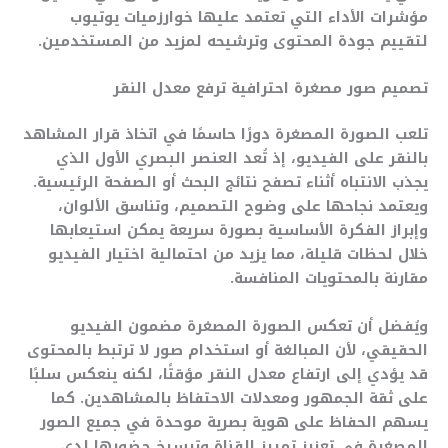
مؤشرات الأداء التي تعتمد عليها خوارزميات يوتيوب
لتقييم جودة المحتوى وترشيحه لمزيد من المستخدمين.
تصميم صور مصغرة احترافية ترفع معدل النقر
تلعب الصورة المصغرة دورًا حاسمًا في اتخاذ قرار المشاهد
بالنقر على الفيديو، إذ تُعد العنصر البصري الأول الذي
يجذب الانتباه أثناء تصفح نتائج البحث أو الصفحة الرئيسية.
ويعتمد نجاحها على وضوح التصميم، وتناسق الألوان،
وإبراز الفكرة الأساسية بصورة سريعة يمكن استيعابها
خلال لحظات قليلة، مما يزيد من احتمالية اختيار الفيديو
مقارنة بالمحتويات المنافسة.
ويُفضل أن تعكس الصورة المصغرة مضمون الفيديو
الحقيقي، لأن المبالغة أو استخدام صور لا ترتبط بالمحتوى
قد يؤدي إلى ارتفاع معدل النقر مؤقتًا، لكنه ينعكس سلبًا
على ثقة الجمهور ومعدلات الاحتفاظ بالمشاهدين. كما
يسهم الحفاظ على هوية بصرية موحدة في جميع الصور
المصغرة في تعزيز تمييز القناة وترسيخ حضورها لدى