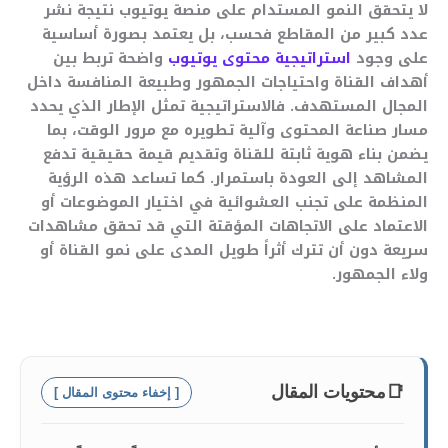
لا يتحقق النمو المستدام على منصة يوتيوب نتيجة نشر
عدد كبير من المقاطع فحسب، بل يعتمد بصورة أساسية
على وجود
استراتيجية محتوى يوتيوب
واضحة تربط بين
أهداف القناة واحتياجات الجمهور وطبيعة المنافسة داخل
المجال المستهدف. فالاستراتيجية تمثل الإطار الذي يحدد
مسار صناعة المحتوى وآلية تطويره مع مرور الوقت، بما
يضمن بناء هوية ثابتة للقناة وتقديم قيمة حقيقية تدفع
المشاهد إلى العودة باستمرار. كما تساعد هذه الرؤية
المنظمة على تجنب العشوائية في اختيار الموضوعات أو
الاعتماد على الاتجاهات المؤقتة التي قد تحقق مشاهدات
سريعة دون أن تترك أثراً طويل المدى على نمو القناة أو
ولاء الجمهور.
📑
محتويات المقال
[ إخفاء محتوى المقال ]