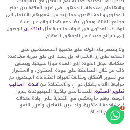
إصداراتها الجديدة. كما يسهم التفاعل مع التعليقات،
والاهتمام بملاحظات الجمهور، في تعزيز العلاقة بين صانع
المحتوى والمشاهدين، مما يزيد من شعورهم بالانتماء إلى
مجتمع القناة. ويمكن أيضًا دعم هذا الولاء عبر إعادة
توظيف المحتوى في قنوات مناسبة مثل
لينكد إن
للوصول
إلى شرائح جديدة من الجمهور المهتم.
ولا يقتصر بناء الولاء على تشجيع المستخدمين على
الضغط على زر الاشتراك، بل يمتد إلى خلق تجربة مشاهدة
متكاملة تجعل العودة إلى القناة خيارًا طبيعيًا. ويتحقق
ذلك من خلال المحافظة على جودة المحتوى، والاستمرار
في تطوير الأفكار، ومتابعة تغيرات اهتمامات الجمهور، مع
مراجعة الأداء بشكل دوري والاستفادة من
أحدث أساليب
تطوير المحتوى
للحفاظ على جاذبية الفيديوهات بمرور
الوقت، وهو ما ينعكس في النهاية على زيادة معدلات
المشاهدة المتكررة، وتحسين التفاعل، وتعزيز النمو
1
المستدام للقناة.