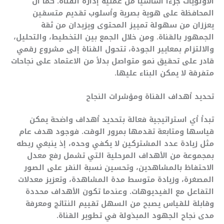
الأولويات جزءاً أساسياً من عملية إدارة القناة. كما أن
المحافظة على هوية بصرية وأسلوب تقديم متسقين
يعززان من سهولة تمييز المحتوى ويزيدان من ثقة
الجمهور بالقناة. ومن خلال الجمع بين التخطيط، والتحليل،
والالتزام بمعايير الجودة، تتحول القناة إلى مشروع رقمي
قادر على تحقيق نمو متواصل بدلاً من الاعتماد على نجاحات
متفرقة لا يمكن البناء عليها.
تحديد أهداف القناة ومؤشرات النجاح
تبدأ أي استراتيجية فعالة بتحديد أهداف واضحة يمكن
قياسها ومتابعة تقدمها بمرور الوقت. فوجود هدف عام
مثل زيادة عدد المشتركين لا يكفي وحده، إذ ينبغي ربطه
بمجموعة من الأهداف المرحلية التي تشمل رفع معدل
الاحتفاظ بالمشاهدين، وتحسين نسبة النقر على الصور
المصغرة، وزيادة متوسط مدة المشاهدة، وتعزيز معدلات
التفاعل مع الفيديوهات. وعندما تكون الأهداف محددة
وقابلة للقياس يصبح من السهل تقييم النتائج ومعرفة
مدى نجاح الجهود المبذولة في تطوير القناة.