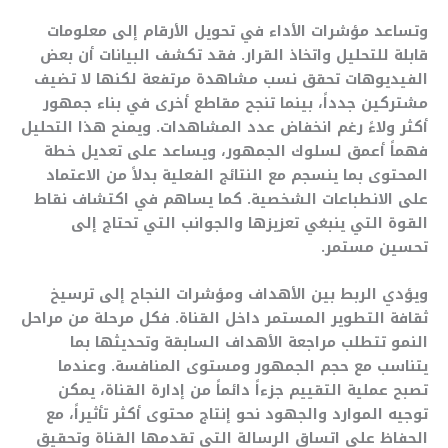
وتساعد مؤشرات الأداء في تحويل الأرقام إلى معلومات
قابلة للتحليل واتخاذ القرار. فقد تكشف البيانات أن بعض
الفيديوهات تحقق نسب مشاهدة مرتفعة لكنها لا تضيف
مشتركين جدداً، بينما تنجح مقاطع أخرى في بناء جمهور
أكثر ولاءً رغم انخفاض عدد المشاهدات. ويمنح هذا التحليل
فهماً أعمق لسلوك الجمهور، ويساعد على تعديل خطة
المحتوى بما ينسجم مع النتائج الفعلية بدلاً من الاعتماد
على الانطباعات الشخصية. كما يساهم في اكتشاف نقاط
القوة التي ينبغي تعزيزها والجوانب التي تحتاج إلى
تحسين مستمر.
ويؤدي الربط بين الأهداف ومؤشرات النجاح إلى ترسيخ
ثقافة التطوير المستمر داخل القناة. فكل مرحلة من مراحل
النمو تتطلب مراجعة الأهداف السابقة وتحديثها بما
يتناسب مع حجم الجمهور ومستوى المنافسة. وعندما
تصبح عملية التقييم جزءاً دائماً من إدارة القناة، يمكن
توجيه الموارد والجهود نحو إنتاج محتوى أكثر تأثيراً، مع
الحفاظ على اتساق الرسالة التي تقدمها القناة وتحقيق