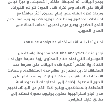
بجمع البيانات، ثم تحليلها، فاختبار التعديلات، وأخيرًا قياس
أثرها على الأداء. ومع تكرار هذه الدورة تتراكم الخبرات،
وتزداد قدرة القناة على إنتاج محتوى أكثر توافقًا مع
احتياجات الجمهور ومتطلبات خوارزميات يوتيوب، مما يدعم
النمو العضوي ويعزز فرص تحقيق أهداف القناة على
المدى الطويل.
تحليل أداء القناة باستخدام YouTube Analytics
توفر منصة YouTube Analytics مجموعة واسعة من
المؤشرات التي تمنح صناع المحتوى رؤية دقيقة حول أداء
القناة. ولا تقتصر أهمية هذه البيانات على معرفة عدد
المشاهدات، بل تمتد إلى فهم مدة المشاهدة، ومعدلات
الاحتفاظ بالجمهور، ومصادر الزيارات، ونسب النقر على
الصور المصغرة، إضافة إلى المعلومات الديموغرافية
المتعلقة بالمشاهدين. ويتيح هذا الكم من البيانات تقييم
مدى نجاح استراتيجية محتوى يوتيوب بصورة تستند إلى
حقائق قابلة للقياس.