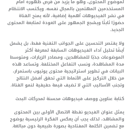
لموضوع المحتوى، وهو ما يزيد من فرص ظهوره أمام
المستخدمين المهتمين بالمجال نفسه. ويكتسب الانتظام
في نشر الفيديوهات أهمية إضافية، لأنه يمنح القناة
حضورًا ثابتًا ويشجع الجمهور على العودة لمتابعة المحتوى
الجديد.
ولا يقتصر التحسين على الجوانب التقنية فقط، بل يشمل
أيضًا تحليل أداء الفيديوهات السابقة لمعرفة أكثر
الموضوعات جذبًا للمشاهدين، ومصادر الزيارات، ومتوسط
مدة المشاهدة، ونسب التفاعل المختلفة. وتساعد هذه
البيانات في تطوير استراتيجية محتوى يوتيوب باستمرار،
من خلال التركيز على الأنماط التي تحقق أفضل النتائج
وتجنب الأساليب التي لا تضيف قيمة حقيقية لنمو القناة.
كتابة عناوين ووصف فيديوهات محسنة لمحركات البحث
يمثل عنوان الفيديو نقطة الاتصال الأولى بين المحتوى
والمشاهد، لذلك يجب أن يعكس الفكرة الرئيسية بوضوح
مع تضمين الكلمة المفتاحية بصورة طبيعية دون مبالغة.