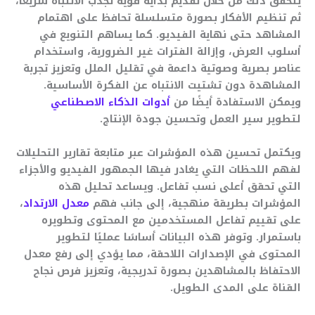
يتحقق ذلك من خلال تقديم بداية قوية تجذب الانتباه سريعًا،
ثم تنظيم الأفكار بصورة متسلسلة تحافظ على اهتمام
المشاهد حتى نهاية الفيديو. كما يساهم التنويع في
أسلوب العرض، وإزالة الفترات غير الضرورية، واستخدام
عناصر بصرية وصوتية داعمة في تقليل الملل وتعزيز تجربة
المشاهدة دون تشتيت الانتباه عن الفكرة الأساسية.
ويمكن الاستفادة أيضًا من
أدوات الذكاء الاصطناعي
لتطوير سير العمل وتحسين جودة الإنتاج.
ويكتمل تحسين هذه المؤشرات عبر متابعة تقارير التحليلات
لفهم اللحظات التي يغادر فيها الجمهور الفيديو والأجزاء
التي تحقق أعلى نسب تفاعل. ويساعد تحليل هذه
المؤشرات بطريقة منهجية، إلى جانب فهم
معدل الارتداد
،
على تقييم تفاعل المستخدمين مع المحتوى وتطويره
باستمرار. وتوفر هذه البيانات أساسًا عمليًا لتطوير
المحتوى في الإصدارات اللاحقة، مما يؤدي إلى رفع معدل
الاحتفاظ بالمشاهدين بصورة تدريجية، وتعزيز فرص نجاح
القناة على المدى الطويل.