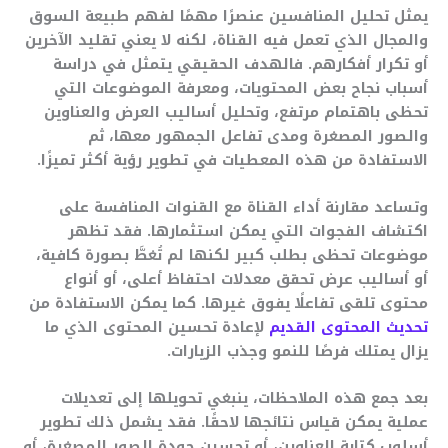
يمثل تحليل المنافسين عنصرًا مهمًا لفهم طبيعة السوق
والمجال الذي تعمل فيه القناة، لكنه لا يعني تقليد الآخرين
أو تكرار أفكارهم. فالهدف الحقيقي يتمثل في دراسة
أسباب نجاح بعض المحتويات، ومعرفة الموضوعات التي
تحظى باهتمام مرتفع، وتحليل أساليب العرض والعناوين
والصور المصغرة ومدى تفاعل الجمهور معها، ثم
الاستفادة من هذه المعطيات في تطوير رؤية أكثر تميزًا.
وتساعد مقارنة أداء القناة مع القنوات المنافسة على
اكتشاف الفجوات التي يمكن استثمارها. فقد تظهر
موضوعات تحظى بطلب كبير لكنها لم تُغطَّ بصورة كافية،
أو أساليب عرض تحقق معدلات احتفاظ أعلى، أو أنواع
محتوى تلقى تفاعلًا يفوق غيرها. كما يمكن الاستفادة من
تحديث المحتوى القديم
لإعادة تحسين المحتوى الذي ما
يزال يمتلك فرصًا للنمو وجذب الزيارات.
بعد جمع هذه الملاحظات، ينبغي تحويلها إلى تعديلات
عملية يمكن قياس نتائجها لاحقًا. فقد يشمل ذلك تطوير
أسلوب كتابة العناوين، أو تحسين جودة الصور المصغرة، أو