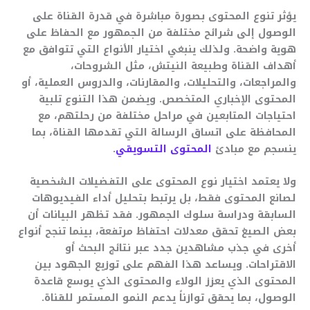
يؤثر تنوع المحتوى بصورة مباشرة في قدرة القناة على
الوصول إلى شرائح مختلفة من الجمهور مع الحفاظ على
هوية واضحة. ولذلك ينبغي اختيار الأنواع التي تتوافق مع
أهداف القناة وطبيعة النيتش، مثل الشروحات،
والمراجعات، والتحليلات، والمقارنات، والدروس العملية، أو
المحتوى الإخباري المتخصص. ويضمن هذا التنوع تلبية
احتياجات المتابعين في مراحل مختلفة من رحلتهم، مع
المحافظة على اتساق الرسالة التي تقدمها القناة، بما
ينسجم مع مبادئ
المحتوى التسويقي
.
ولا يعتمد اختيار نوع المحتوى على التفضيلات الشخصية
لصانع المحتوى فقط، بل يرتبط بتحليل أداء الفيديوهات
السابقة ودراسة سلوك الجمهور. فقد تظهر البيانات أن
بعض الصيغ تحقق معدلات احتفاظ مرتفعة، بينما تنجح أنواع
أخرى في جذب مشاهدين جدد عبر نتائج البحث أو
الاقتراحات. ويساعد هذا الفهم على توزيع الجهود بين
المحتوى الذي يعزز الولاء والمحتوى الذي يوسع قاعدة
الوصول، بما يحقق توازناً يدعم النمو المستمر للقناة.