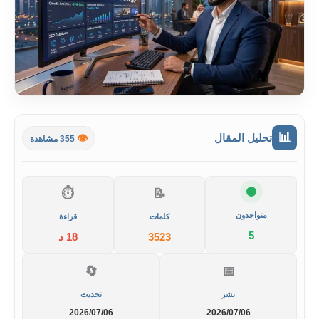
📊
تحليل المقال
👁️
355 مشاهدة
⏱️
📝
متواجدون
كلمات
قراءة
5
3523
18 د
🔄
📅
نشر
تحديث
2026/07/06
2026/07/06