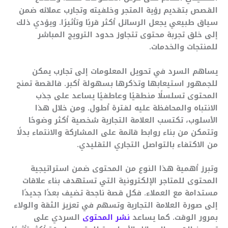
القصص بتقديم رؤية المتجر وخلفيته وتجارب عملائه ضمن
سياق طبيعي يجعل الرسائل أكثر قربًا وتأثيرًا. ويؤدي ذلك
إلى خلق تجربة محتوى تتجاوز حدود الترويج المباشر
للمنتجات والخدمات.
يساهم السرد في تحويل المعلومات إلى تجارب يمكن
للجمهور استيعابها وتذكرها بسهولة أكبر. فالقصة تمنح
المحتوى تسلسلًا منطقيًا وعاطفيًا يساعد على جذب
الانتباه والمحافظة عليه لفترة أطول. ومن خلال هذا
الأسلوب، تكتسب العلامة التجارية شخصية أكثر وضوحًا
وتتمكن من بناء روابط قائمة على المشاركة والانتماء بدلًا
من الاكتفاء بالتواصل التجاري التقليدي.
وتبرز أهمية هذا النوع من المحتوى ضمن استراتيجية
المحتوى للمتاجر الإلكترونية التي تستهدف بناء علاقات
مستدامة مع العملاء. فكل قصة ناجحة تضيف بعدًا جديدًا
إلى صورة العلامة التجارية وتسهم في تعزيز الثقة والولاء
بمرور الوقت. كما يساعد
نشر المحتوى
السردي على