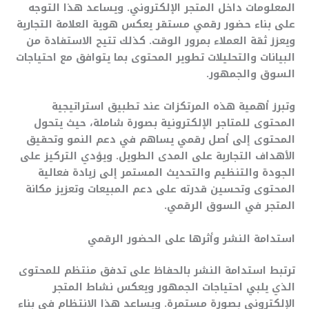
المعلومات داخل المتجر الإلكتروني. ويساعد هذا التوجه
على بناء حضور رقمي مستقر يعكس هوية العلامة التجارية
ويعزز ثقة العملاء بمرور الوقت. كذلك تتيح الاستفادة من
البيانات والتحليلات تطوير المحتوى بما يتوافق مع احتياجات
السوق والجمهور.
وتبرز أهمية هذه المرتكزات عند تطبيق استراتيجية
المحتوى للمتاجر الإلكترونية بصورة شاملة، حيث يتحول
المحتوى إلى أصل رقمي يساهم في دعم النمو وتحقيق
الأهداف التجارية على المدى الطويل. ويؤدي التركيز على
الجودة والتنظيم والتحديث المستمر إلى زيادة فعالية
المحتوى وتحسين قدرته على دعم المبيعات وتعزيز مكانة
المتجر في السوق الرقمي.
استدامة النشر وأثرها على الحضور الرقمي
ترتبط استدامة النشر بالحفاظ على تدفق منتظم للمحتوى
الذي يلبي احتياجات الجمهور ويعكس نشاط المتجر
الإلكتروني بصورة مستمرة. ويساعد هذا الانتظام في بناء