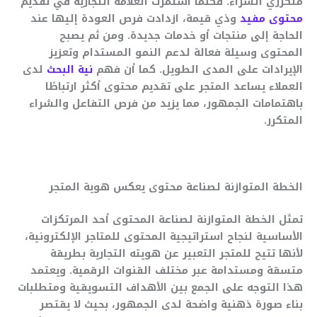
متكرري الشراء. فكلما استمرت العلامة التجارية في تقديم
محتوى مفيد
وذي قيمة، ازدادت فرص العودة إليها عند
الحاجة إلى منتجات أو خدمات جديدة. ومن ثم يصبح
المحتوى وسيلة فعالة لدعم النمو المستدام وتعزيز
الإيرادات على المدى الطويل. كما أن فهم
نية البحث
لدى
العملاء يساعد المتجر على تقديم محتوى أكثر ارتباطًا
باهتمامات الجمهور، مما يزيد من فرص التفاعل والشراء
المتكرر.
الخطة المتوازنة لصناعة محتوى يعكس هوية المتجر
تمثل الخطة المتوازنة لصناعة المحتوى أحد المرتكزات
الأساسية لنجاح استراتيجية المحتوى للمتاجر الإلكترونية،
لأنها تتيح للمتجر التعبير عن هويته التجارية بطريقة
متسقة ومستدامة عبر مختلف القنوات الرقمية. ويعتمد
هذا التوجه على الجمع بين الأهداف التسويقية ومتطلبات
بناء صورة ذهنية واضحة لدى الجمهور، بحيث لا يقتصر