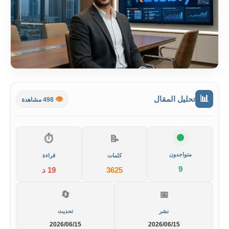
📊
تحليل المقال
👁️
498 مشاهدة
⏱️
📝
متواجدون
كلمات
قراءة
9
3625
19 د
🔄
📅
نشر
تحديث
2026/06/15
2026/06/15