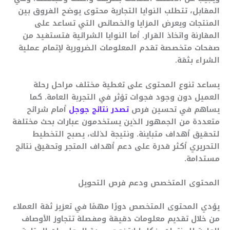
المقابل، تتطلب النوايا التجارية محتوى يوضح الفروق بين
المنتجات ويعرض المزايا والخصائص التي تساعد على
المقارنة واتخاذ القرار. أما النوايا الشرائية فتستفيد من
صفحات متخصصة تقدم المعلومات الضرورية لإتمام عملية
الشراء بثقة.
يساعد تنوع المحتوى على تغطية مختلف مراحل رحلة
العميل دون وجود فجوات تؤثر في التجربة العامة. كما
يساهم في تحسين فرص
تصدر نتائج جوجل
أمام شرائح
متعددة من الجمهور الذين يستخدمون عبارات بحث مختلفة
لتحقيق أهداف متباينة. ونتيجة لذلك، يصبح التخطيط
التحريري أكثر قدرة على دعم أهداف المتجر وتحقيق نتائج
مستدامة.
المحتوى المتخصص ودعم فرص التحويل
يؤدي المحتوى المتخصص دورًا مهمًا في تعزيز ثقة العملاء
من خلال تقديم معلومات دقيقة ومفصلة تتجاوز الأوصاف