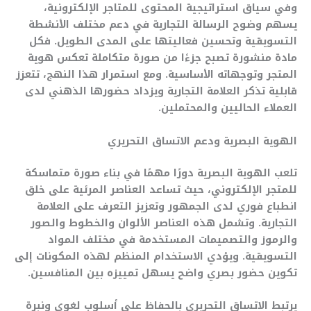
وفي سياق استراتيجية المحتوى للمتاجر الإلكترونية،
يسهم وضوح الرسالة التجارية في دعم مختلف الأنشطة
التسويقية وتحسين فعاليتها على المدى الطويل. فكل
مادة منشورة تصبح جزءًا من صورة متكاملة تعكس هوية
المتجر وتوجهاته الأساسية. ومع استمرار هذا النهج، تتعزز
قابلية تذكر العلامة التجارية ويزداد حضورها الذهني لدى
العملاء الحاليين والمحتملين.
الهوية البصرية ودعم الاتساق التحريري
تلعب الهوية البصرية دورًا مهمًا في بناء صورة متماسكة
للمتجر الإلكتروني، حيث تساعد العناصر المرئية على خلق
انطباع فوري لدى الجمهور وتعزيز التعرف على العلامة
التجارية. وتشمل هذه العناصر الألوان والخطوط والصور
والرموز والتصميمات المستخدمة في مختلف المواد
التسويقية. ويؤدي الاستخدام المنظم لهذه المكونات إلى
تكوين حضور بصري واضح يسهل تمييزه بين المنافسين.
يرتبط الاتساق التحريري بالحفاظ على أسلوب لغوي ونبرة