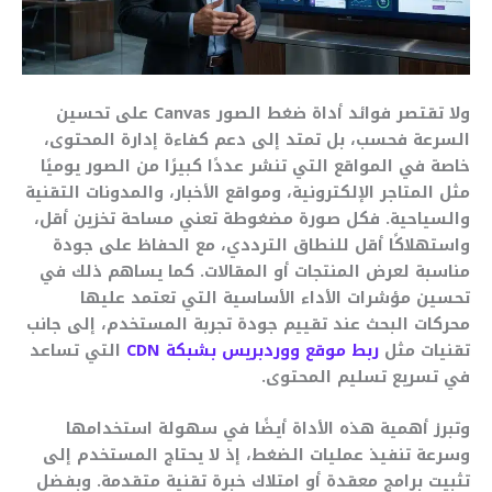
ولا تقتصر فوائد أداة ضغط الصور Canvas على تحسين
السرعة فحسب، بل تمتد إلى دعم كفاءة إدارة المحتوى،
خاصة في المواقع التي تنشر عددًا كبيرًا من الصور يوميًا
مثل المتاجر الإلكترونية، ومواقع الأخبار، والمدونات التقنية
والسياحية. فكل صورة مضغوطة تعني مساحة تخزين أقل،
واستهلاكًا أقل للنطاق الترددي، مع الحفاظ على جودة
مناسبة لعرض المنتجات أو المقالات. كما يساهم ذلك في
تحسين مؤشرات الأداء الأساسية التي تعتمد عليها
محركات البحث عند تقييم جودة تجربة المستخدم، إلى جانب
تقنيات مثل
ربط موقع ووردبريس بشبكة CDN
التي تساعد
في تسريع تسليم المحتوى.
وتبرز أهمية هذه الأداة أيضًا في سهولة استخدامها
وسرعة تنفيذ عمليات الضغط، إذ لا يحتاج المستخدم إلى
تثبيت برامج معقدة أو امتلاك خبرة تقنية متقدمة. وبفضل