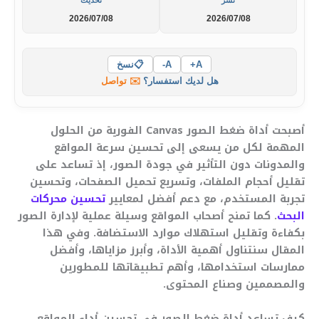
نشر
تحديث
2026/07/08
2026/07/08
A+
A-
📋
نسخ
هل لديك استفسار؟
✉️ تواصل
أصبحت أداة ضغط الصور Canvas الفورية من الحلول
المهمة لكل من يسعى إلى تحسين سرعة المواقع
والمدونات دون التأثير في جودة الصور، إذ تساعد على
تقليل أحجام الملفات، وتسريع تحميل الصفحات، وتحسين
تجربة المستخدم، مع دعم أفضل لمعايير
تحسين محركات
البحث
. كما تمنح أصحاب المواقع وسيلة عملية لإدارة الصور
بكفاءة وتقليل استهلاك موارد الاستضافة. وفي هذا
المقال سنتناول أهمية الأداة، وأبرز مزاياها، وأفضل
ممارسات استخدامها، وأهم تطبيقاتها للمطورين
والمصممين وصناع المحتوى.
كيف تساعد أداة ضغط الصور في تحسين أداء المواقع