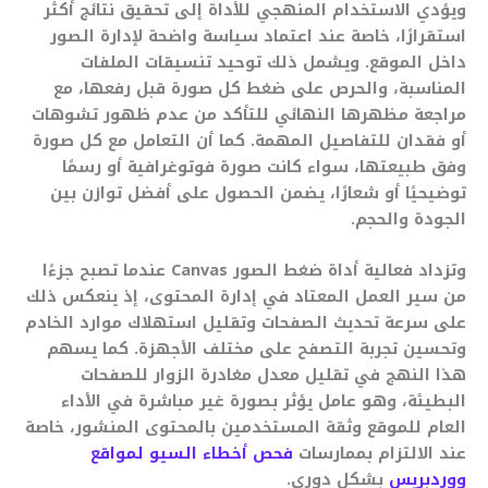
ويؤدي الاستخدام المنهجي للأداة إلى تحقيق نتائج أكثر
استقرارًا، خاصة عند اعتماد سياسة واضحة لإدارة الصور
داخل الموقع. ويشمل ذلك توحيد تنسيقات الملفات
المناسبة، والحرص على ضغط كل صورة قبل رفعها، مع
مراجعة مظهرها النهائي للتأكد من عدم ظهور تشوهات
أو فقدان للتفاصيل المهمة. كما أن التعامل مع كل صورة
وفق طبيعتها، سواء كانت صورة فوتوغرافية أو رسمًا
توضيحيًا أو شعارًا، يضمن الحصول على أفضل توازن بين
الجودة والحجم.
وتزداد فعالية أداة ضغط الصور Canvas عندما تصبح جزءًا
من سير العمل المعتاد في إدارة المحتوى، إذ ينعكس ذلك
على سرعة تحديث الصفحات وتقليل استهلاك موارد الخادم
وتحسين تجربة التصفح على مختلف الأجهزة. كما يسهم
هذا النهج في تقليل معدل مغادرة الزوار للصفحات
البطيئة، وهو عامل يؤثر بصورة غير مباشرة في الأداء
العام للموقع وثقة المستخدمين بالمحتوى المنشور، خاصة
عند الالتزام بممارسات
فحص أخطاء السيو لمواقع
ووردبريس
بشكل دوري.