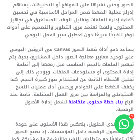
الصور وحتى نشرها على المواقع أو التطبيقات، يساهم
إدراج عملية الضغط ضمن المراحل الأساسية في تحسين
كفاءة إدارة الملفات وتقليل الوقت المستغرق في تجهيز
المحتوى. ولهذا تعتمد فرق التطوير والتصميم على أدوات
توفر تنفيذًا سريعًا دون تعطيل سير العمل اليومي.
يساعد دمج أداة ضغط الصور Canvas في الروتين اليومي
على توحيد معايير معالجة الصور داخل المشاريع، بحيث يتم
تجهيز الملفات بالحجم المناسب قبل رفعها إلى أنظمة
إدارة المحتوى أو مستودعات الملفات. ويؤدي ذلك إلى
تقليل الأخطاء الناتجة عن استخدام صور كبيرة الحجم، كما
يخفف الضغط على الخوادم ويحسن أداء عمليات النسخ
الاحتياطي والمزامنة بين فرق العمل المختلفة، خاصة عند
اتباع
بناء خطة محتوى متكاملة
تشمل إدارة الأصول
الرقمية.
1
وعلى المدى الطويل، ينعكس هذا الأسلوب على جودة
إدارة الأصول الرقمية داخل المؤسسات، إذ تصبح الصور
أكثر توافقًا مع متطلبات النشر والأرشفة والمشاركة. كما