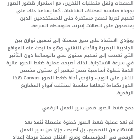
الصفحات وتقل متطلبات التخزين، مع استمرار ظهور الصور
بجودة مناسبة لمختلف الشاشات. كما يساعد ذلك على
تقديم تجربة تصفح مستقرة حتى للمستخدمين الذين
يعتمدون على اتصالات إنترنت متوسطة السرعة.
ويؤدي الاعتماد على صور محسنة إلى تحقيق توازن بين
الجاذبية البصرية والأداء التقني، وهو ما تبحث عنه المواقع
التي تهدف إلى تقديم محتوى غني بالوسائط دون التأثير
في سرعة الاستجابة. لذلك أصبحت عملية ضغط الصور عالية
الدقة خطوة أساسية ضمن تجهيز أي محتوى مخصص
للنشر على الويب، وتؤدي أداة ضغط الصور Canvas هذا
الدور بكفاءة تجعلها مناسبة لمختلف أنواع المشاريع
الرقمية.
دمج ضغط الصور ضمن سير العمل الرقمي
لم تعد عملية ضغط الصور خطوة منفصلة تُنفذ بعد
الانتهاء من التصميم، بل أصبحت جزءًا من سير العمل
الرقمي في المؤسسات وفرق الإنتاج. فمنذ مرحلة إعداد