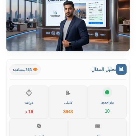
📊
تحليل المقال
👁️
363 مشاهدة
⏱️
📝
متواجدون
كلمات
قراءة
10
3643
19 د
🔄
📅