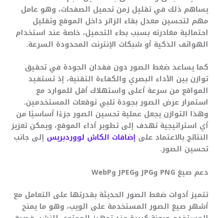
يساهم ذلك في تقليل زمن تحميل الصفحات، وهو عامل
مهم لتحسين معدل بقاء الزائر داخل الموقع وتقليل
احتمالية مغادرته بسبب بطء التحميل، خاصة عند استخدام
الهواتف الذكية أو شبكات الإنترنت المحدودة السرعة.
كما يساعد ضغط الصور دون فقدان الجودة في تحقيق
توازن بين الأداء البصري والكفاءة التقنية، إذ تستفيد
المواقع من سرعة أعلى واستهلاك أقل للموارد مع
استمرار عرض الصور بجودة تلبي توقعات المستخدمين.
وهذا التوازن يجعل عملية تحسين الصور جزءًا أساسيًا من
أي استراتيجية تهدف إلى تطوير أداء الموقع، ويمكن تعزيز
النتائج بالاعتماد على
إضافات الكاش لووردبريس
إلى جانب
تحسين الصور.
دعم صيغ PNG وJPG وJPEG وWebP
تتميز أدوات ضغط الصور الحديثة بقدرتها على التعامل مع
أشهر صيغ الصور المستخدمة على الويب، وهو ما يمنح
المستخدم مرونة كبيرة عند تجهيز المحتوى للنشر. فصيغ