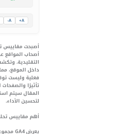
A-
A+
أصحاب المواقع عل
التقليدية. وتكشف
داخل الموقع، مم
فعلية وليست توق
تأثيرًا والصفحات
لتحسين الأداء.
أهم مقاييس تحليل تفاعل ا
يعرض A4