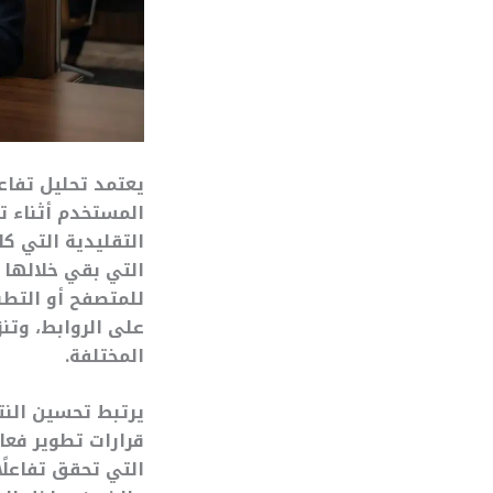
المستخدم أثناء ت
التقليدية التي ك
التي بقي خلالها ا
للمتصفح أو التطب
على الروابط، وتن
المختلفة.
قرارات تطوير فعا
التي تحقق تفاعلً