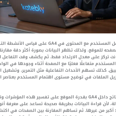
يعتمد تحليل تفاعل المستخدم مع المحتوى في GA4 على قياس
صفحه للموقع، ولذلك تظهر البيانات بصورة أكثر دقة مقارنة
انت تركز على معدل الارتداد فقط. ثم يكشف وقت التفاعل 
لمستخدم متفاعلًا فعليًا مع الصفحة أثناء وجودها في الواج
يق. كذلك تسهم الأحداث التفاعلية مثل التمرير، وتشغيل ال
زيل الملفات في توضيح مستوى اهتمام المستخدم بعناصر ا
يرتبط تحسين النتائج داخل GA4 بقدرة الموقع على تفسير هذه المؤش
لة، لأن قراءة البيانات بطريقة صحيحة تساعد على معرفة أن
ا أكبر من غيرها. ثم تساهم المقارنة بين الصفحات في اكت