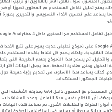
توى المنشور، سواء تعلق الأمر بالعناوين أو ترتيب المعلو
لك يمنح تحليل تفاعل المستخدم مع المحتوى تصورًا أوضح 
مما يساعد على تحسين الأداء التسويقي والتحريري بصورة أكث
ل.
اعل المستخدم مع المحتوى داخل Google Analytics 4
يعتمد Google Analytics 4 على نموذج تحليلي حديث يقوم على تتبع الأ
ات التقليدية، ولذلك يصبح كل نشاط ينفذه المستخدم داخل
والتحليل. ثم يسمح هذا النموذج بفهم الطريقة التي يتفاعل
 الدخول وحتى مغادرة الصفحة، مما يجعل البيانات أكثر ارتب
م. كذلك يساعد هذا الأسلوب في تقديم رؤية دقيقة حول 
حتياجات الجمهور المستهدف.
يرتبط تحليل تفاعل المستخدم مع المحتوى داخل GA4 بم
لمعروضة، لأن النظام يقيس مدة التفاعل، وعدد المشاهدات، و
نواع النقرات والتفاعلات الأخرى. ثم تساعد هذه البيانات ف
تفي بزيارة سريعة أو يستمر في استكشاف الصفحة لفترة 