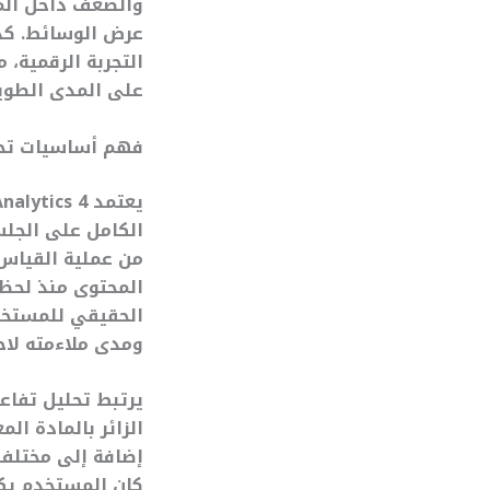
والضعف داخل المح
عرض الوسائط. كذ
التجربة الرقمية، 
على المدى الطوي
فهم أساسيات تحليل تف
الكامل على الجلس
من عملية القياس 
المحتوى منذ لحظة
الحقيقي للمستخد
ومدى ملاءمته لا
الزائر بالمادة ا
إضافة إلى مختلف أ
كان المستخدم يك