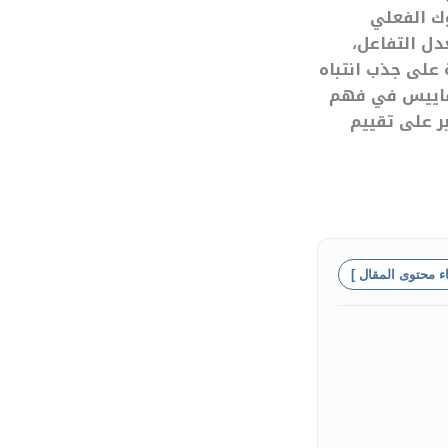
وك الفعلي
دل التفاعل،
على جذب انتباه
مقاييس في فهم
ر على تقييم
اء محتوى المقال ]