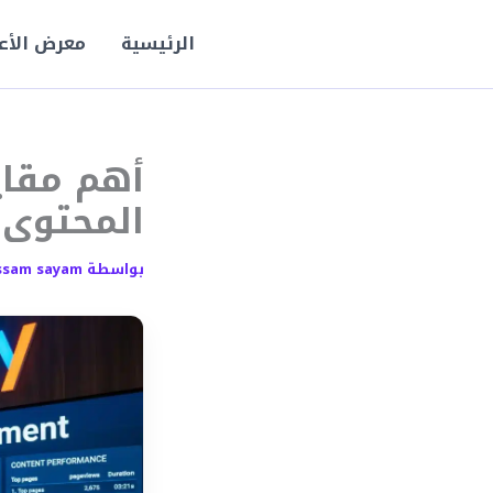
خطي
لى
الرئيسية
معرض الأع
لمحتوى
أهم مقاي
المحتوى ف
بواسطة
ssam sayam