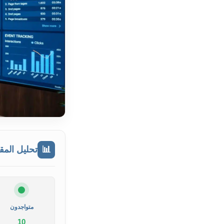
📊
تحليل المق
متواجدون
10