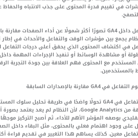
ات في تقييم قدرة المحتوى على جذب الانتباه والحفاظ ع
لتصفح.
تمنح تقارير التفاعل داخل GA4 تصورًا أكثر شمولًا عن أداء الصفحات مقارن
لنظام يجمع بين مؤشرات الوقت والتفاعل والأحداث في إطار ت
مل في اكتشاف المحتوى الذي يحقق أعلى درجات التفاعل ا
طولة أو مشاهدة الوسائط أو تنفيذ الإجراءات المهمة داخل
 المستخدم مع المحتوى فهم العلاقة بين جودة التجربة الرق
ظ بالمستخدمين.
G مقارنة بالإصدارات السابقة
يعكس مفهوم التفاعل في GA4 تحولًا واضحًا في طريقة تحليل سلوك 
بالإصدارات السابقة من Google Analytics، لأن النظام لم يعد ي
قليدي بوصفه المؤشر الأهم للأداء. ثم أصبح التركيز موجهًا
 على وجود اهتمام فعلي بالمحتوى، مثل البقاء داخل الصف
تفاعل معين. كذلك يساهم هذا التغيير في تقديم قراءة أكث