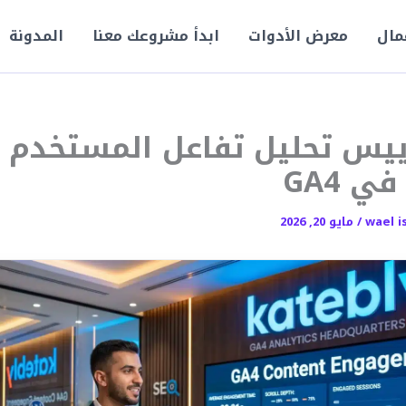
مال
معرض الأدوات
ابدأ مشروعك معنا
المدونة
يس تحليل تفاعل المستخدم 
ي GA4
wael i
/
مايو 20, 2026