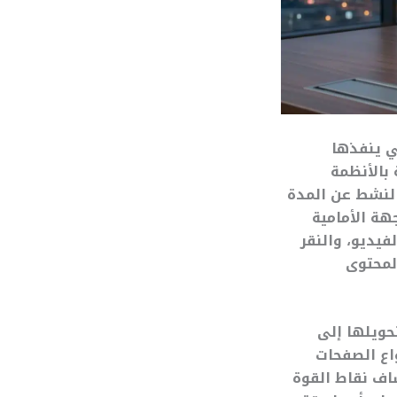
 الأنشطة التي ينفذها
 بالأنظمة
النشط عن المدة
هة الأمامية
فيديو، والنقر
لمحتوى
رات وتحويلها إلى
واع الصفحات
شاف نقاط القوة