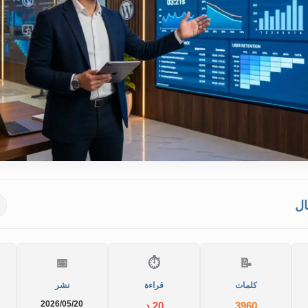
ال
📅
⏱️
📝
كلمات
قراءة
نشر
2026/05/20
3960
20 د