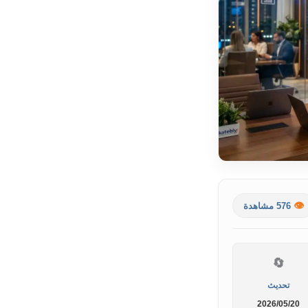
👁️
576 مشاهدة
🔄
تحديث
2026/05/20