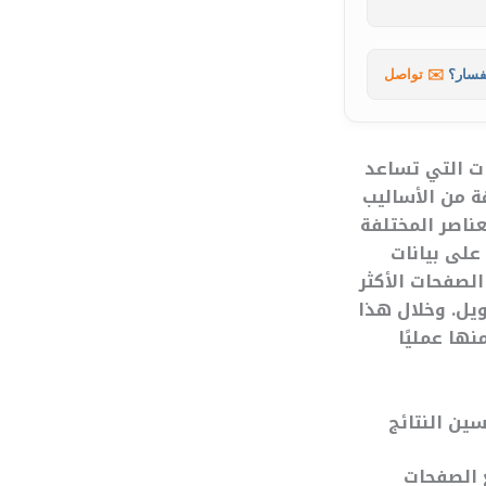
فسار؟
✉️ تواصل
محتوى في GA4 من أهم الأدوات التي تساعد
ة من الأساليب
ناصر المختلفة
على بيانات
لصفحات الأكثر
ويل. وخلال هذا
يفية الاستفادة منها عمليًا
ع الصفحات