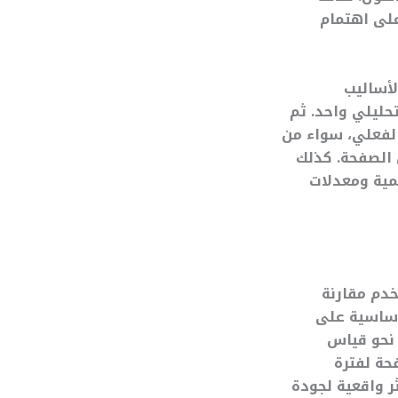
لى اهتمام
ة بالأساليب
حليلي واحد. ثم
لفعلي، سواء من
 الصفحة. كذلك
مية ومعدلات
المستخدم مقارنة
عتمد بصورة أساسية على
 نحو قياس
حة لفترة
ر واقعية لجودة