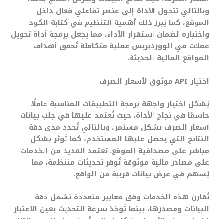
وبالتالي تتحول الأداة إلى عنصر تفاعلي فعال داخل
الموقع، كما يُبرز ذلك أهمية التنظيم في كتابة الكود
واختباره لضمان استقرار الأداء، مما يجعل برمجة أداة تحويل
عملات في الووردبريس عملية متكاملة تُحقق أهداف
المواقع المالية الحديثة.
اختيار API موثوق لأسعار الصرف
يُشكل اختيار واجهة برمجة التطبيقات المناسبة عاملًا
حاسمًا في نجاح الأداة، حيث تُعتمد عليها في جلب بيانات
أسعار الصرف بشكل مستمر، وبالتالي تُحدد مدى دقة
النتائج التي يحصل عليها المستخدم، كما تُؤثر بشكل
مباشر على مصداقية الموقع. تعتمد العديد من الخدمات
على مصادر مالية موثوقة تُوفر تحديثات منتظمة، مما
يُسهم في عرض بيانات قريبة من الواقع.
تُقارن هذه الخدمات وفق معايير متعددة تشمل دقة
البيانات ومصدرها، بينما تُؤخذ سرعة التحديث بعين الاعتبار