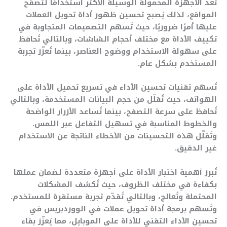
تُعد الأجهزة المحمولة الوسيلة الأكثر استخدامًا لتصفح
المواقع، لذلك يُصبح تحسين ظهور أداة تحويل العملات
عليها أمرًا ضروريًا، حيث تُسهم التصميمات المتجاوبة في
تكييف الأداة مع مختلف أحجام الشاشات، وبالتالي تُحافظ
على سهولة الاستخدام ووضوح العناصر، بينما تُعزّز تجربة
المستخدم بشكل عام.
تُسهم تقنيات تحسين الأداء في تسريع تحميل الأداة على
الهواتف، حيث تُقلّل من حجم البيانات المستخدمة، وبالتالي
تُحافظ على سرعة التصفح، بينما تُساعد الأزرار الواضحة
والخطوط المناسبة في تسهيل التفاعل عبر اللمس.
وتُقلّل هذه التحسينات من الأخطاء الناتجة عن الاستخدام
غير الدقيق.
تُبرز أهمية اختبار الأداة على أجهزة متعددة لضمان عملها
بكفاءة في مختلف الظروف، حيث تُكشف المشكلات
المحتملة وتُعالج، وبالتالي تُقدّم تجربة مستقرة للمستخدم.
وتُسهم برمجة أداة تحويل عملات في الووردبريس في
تحسين الأداء التقني للأداة على الموبايل، مما يُعزّز بقاء