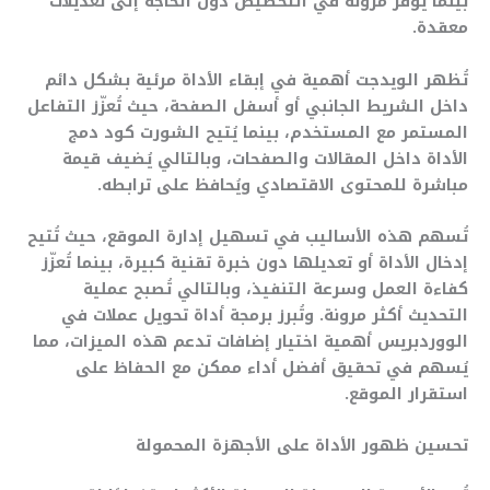
بينما يُوفّر مرونة في التخصيص دون الحاجة إلى تعديلات
معقدة.
تُظهر الويدجت أهمية في إبقاء الأداة مرئية بشكل دائم
داخل الشريط الجانبي أو أسفل الصفحة، حيث تُعزّز التفاعل
المستمر مع المستخدم، بينما يُتيح الشورت كود دمج
الأداة داخل المقالات والصفحات، وبالتالي يُضيف قيمة
مباشرة للمحتوى الاقتصادي ويُحافظ على ترابطه.
تُسهم هذه الأساليب في تسهيل إدارة الموقع، حيث تُتيح
إدخال الأداة أو تعديلها دون خبرة تقنية كبيرة، بينما تُعزّز
كفاءة العمل وسرعة التنفيذ، وبالتالي تُصبح عملية
التحديث أكثر مرونة. وتُبرز برمجة أداة تحويل عملات في
الووردبريس أهمية اختيار إضافات تدعم هذه الميزات، مما
يُسهم في تحقيق أفضل أداء ممكن مع الحفاظ على
استقرار الموقع.
تحسين ظهور الأداة على الأجهزة المحمولة