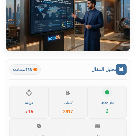
📊
تحليل المقال
👁️
738 مشاهدة
⏱️
📝
متواجدون
كلمات
قراءة
2
2817
15 د
🔄
📅