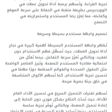
تجربة القراءة. وتُسهم برمجة أداة تحويل عملات في
الووردبريس بطريقة متقنة في الحفاظ على سرعة الموقع
وكفاءته، مما يُعزّز رضا المستخدم واستمراريته في
التصفح.
تصميم واجهة مستخدم بسيطة وسريعة
تُظهر واجهة المستخدم البسيطة أهمية كبيرة في نجاح
أداة تحويل العملات، حيث تُسهّل فهم الاستخدام دون
تعقيد، وبالتالي تُعزّز سرعة التفاعل، بينما تُقلّل من
احتمالية مغادرة المستخدم للصفحة. وتُبرز العناصر الواضحة
مثل الحقول المحددة والقوائم المنظمة دورًا مهمًا في
تحسين تجربة الاستخدام، كما تُسهم الألوان المتناسقة
في خلق بيئة بصرية مريحة.
تُسهم تقنيات التحميل السريع في تحسين الأداء العام
للأداة، حيث تُحدّث النتائج بشكل فوري دون الحاجة إلى
إعادة تحميل الصفحة، وبالتالي تُوفّر تجربة سلسة
للمستخدم، بينما تُساعد هذه السرعة في تعزيز الاعتماد