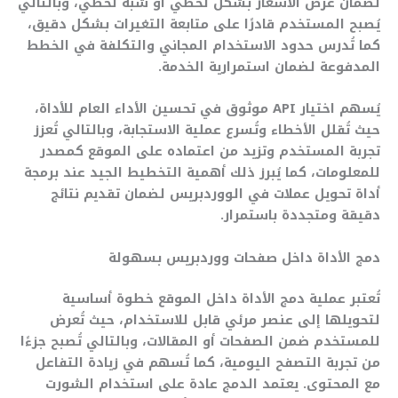
لضمان عرض الأسعار بشكل لحظي أو شبه لحظي، وبالتالي
يُصبح المستخدم قادرًا على متابعة التغيرات بشكل دقيق،
كما تُدرس حدود الاستخدام المجاني والتكلفة في الخطط
المدفوعة لضمان استمرارية الخدمة.
يُسهم اختيار API موثوق في تحسين الأداء العام للأداة،
حيث تُقلل الأخطاء وتُسرع عملية الاستجابة، وبالتالي تُعزز
تجربة المستخدم وتزيد من اعتماده على الموقع كمصدر
للمعلومات، كما يُبرز ذلك أهمية التخطيط الجيد عند برمجة
أداة تحويل عملات في الووردبريس لضمان تقديم نتائج
دقيقة ومتجددة باستمرار.
دمج الأداة داخل صفحات ووردبريس بسهولة
تُعتبر عملية دمج الأداة داخل الموقع خطوة أساسية
لتحويلها إلى عنصر مرئي قابل للاستخدام، حيث تُعرض
للمستخدم ضمن الصفحات أو المقالات، وبالتالي تُصبح جزءًا
من تجربة التصفح اليومية، كما تُسهم في زيادة التفاعل
مع المحتوى. يعتمد الدمج عادة على استخدام الشورت