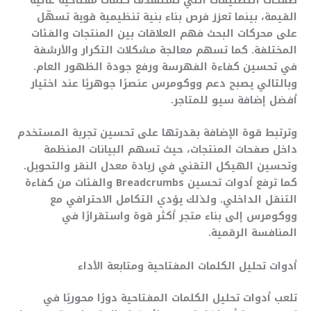
القيمة، بينما تعزز فرص بناء بنية تنظيمية قوية تسهّل
على محركات البحث فهم العلاقات بين المنتجات والفئات
المختلفة. كما تسهم معالجة مشكلات التكرار والأرشفة
في تحسين كفاءة الفهرسة ورفع جودة الظهور العام.
وبالتالي يصبح دعم ووكومرس عنصرًا جوهريًا عند اختيار
أفضل إضافة سيو للمتاجر.
وترتبط قوة الإضافة بقدرتها على تحسين تجربة المستخدم
داخل صفحات المنتجات، حيث تسهم البيانات المنظمة
وتحسين الهيكل التقني في زيادة معدل النقر والتحويل.
كما ترفع أدوات تحسين Breadcrumbs والفئات من كفاءة
التنقل الداخلي. ولذلك يؤدي التكامل الاحترافي مع
ووكومرس إلى بناء متجر أكثر قوة واستقرارًا في
المنافسة الرقمية.
أدوات تحليل الكلمات المفتاحية ومتابعة الأداء
تلعب أدوات تحليل الكلمات المفتاحية دورًا محوريًا في