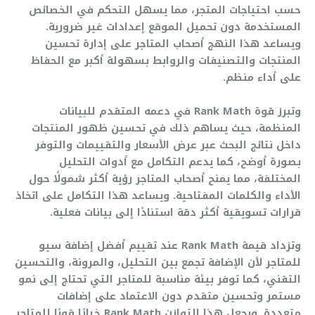
حسب احتياجات المتجر، مما يسهل التحكم في الخصائص
المستخدمة دون تحميل الموقع إعدادات غير ضرورية.
ويساعد هذا النهج أصحاب المتاجر على إدارة تحسين
المنتجات والتصنيفات والروابط بسهولة أكبر مع الحفاظ
على أداء منظم.
وتبرز قوة Rank Math في دعمه المتقدم للبيانات
المنظمة، حيث يساهم ذلك في تحسين ظهور المنتجات
داخل نتائج البحث عبر عرض الأسعار والتقييمات والتوفر
بصورة أوضح، كما يدعم التكامل مع أدوات التحليل
المختلفة، مما يمنح أصحاب المتاجر رؤية أكثر شمولًا حول
الأداء والكلمات المفتاحية. ويساعد هذا التكامل على اتخاذ
قرارات تسويقية أكثر دقة استنادًا إلى بيانات فعلية.
وتزداد قيمة Rank Math عند تقييم أفضل إضافة سيو
للمتاجر لأن الإضافة تجمع بين التحليل، والمرونة، والتحسين
التقني، كما توفر بيئة مناسبة للمتاجر التي تحتاج إلى نمو
مستمر وتحسين متقدم دون الاعتماد على إضافات
متعددة. ويجعل هذا التوازن Rank Math خيارًا قويًا للمتاجر