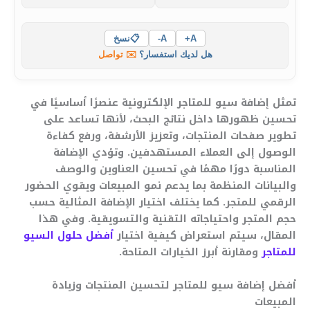
A+
A-
📋
نسخ
هل لديك استفسار؟
✉️ تواصل
تمثل إضافة سيو للمتاجر الإلكترونية عنصرًا أساسيًا في
تحسين ظهورها داخل نتائج البحث، لأنها تساعد على
تطوير صفحات المنتجات، وتعزيز الأرشفة، ورفع كفاءة
الوصول إلى العملاء المستهدفين. وتؤدي الإضافة
المناسبة دورًا مهمًا في تحسين العناوين والوصف
والبيانات المنظمة بما يدعم نمو المبيعات ويقوي الحضور
الرقمي للمتجر. كما يختلف اختيار الإضافة المثالية حسب
حجم المتجر واحتياجاته التقنية والتسويقية. وفي هذا
المقال، سيتم استعراض كيفية اختيار
أفضل حلول السيو
للمتاجر
ومقارنة أبرز الخيارات المتاحة.
أفضل إضافة سيو للمتاجر لتحسين المنتجات وزيادة
المبيعات