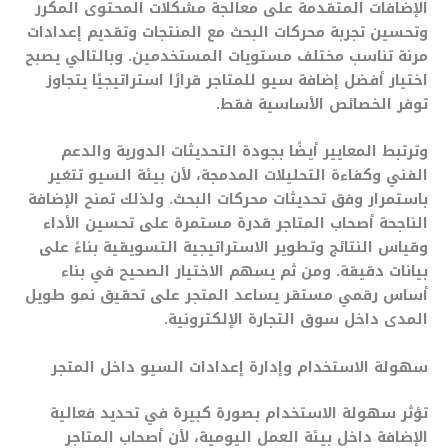
الإضافات المتقدمة على معالجة مشكلات المحتوى المكرر
وتحسين تجربة محركات البحث مع المنتجات وتقديم إعدادات
مرنة تناسب مختلف مستويات المستخدمين. وبالتالي يصبح
اختيار أفضل إضافة سيو للمتاجر قرارًا استراتيجيًا يتجاوز
توفر الخصائص الأساسية فقط.
وترتبط المعايير أيضًا بجودة التحديثات الدورية والدعم
الفني وكفاءة التحليلات المدمجة، لأن بيئة السيو تتغير
باستمرار وفق تحديثات محركات البحث. ولذلك تمنح الإضافة
الناجحة أصحاب المتاجر قدرة مستمرة على تحسين الأداء
وقياس النتائج وتطوير الاستراتيجية التسويقية بناءً على
بيانات دقيقة. ومن ثم يسهم الاختيار الصحيح في بناء
أساس رقمي مستقر يساعد المتجر على تحقيق نمو طويل
المدى داخل سوق التجارة الإلكترونية.
سهولة الاستخدام وإدارة إعدادات السيو داخل المتجر
تؤثر سهولة الاستخدام بصورة كبيرة في تحديد فعالية
الإضافة داخل بيئة العمل اليومية، لأن أصحاب المتاجر