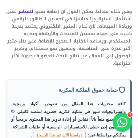
وفي ختام مقالنا، يمكن القول أن إضافة سيو
للمتاجر
تمثل
استثمارًا استراتيجيًا مباشرًا في تحسين الظهور الرقمي
وزيادة المبيعات، لأن نجاح المتجر الإلكتروني يعتمد بدرجة
كبيرة على جودة تحسين المنتجات والأرشفة وتجربة
المستخدم. ويساعد الاختيار الصحيح للإضافة على بناء متجر
أكثر قدرة على المنافسة، وتحقيق نمو مستدام، وتعزيز
الوصول إلى العملاء عبر نتائج البحث العضوية بصورة أكثر
احترافية.
حماية حقوق الملكية الفكرية
كافة محتويات هذا المقال من نصوص، أكواد برمجية،
واستراتيجيات سيو هي ملكية فكرية حصرية لمنصة
كاتبلي
©
1
2026. يمنع منعاً باتاً اقتباس أو إعادة تدوير هذا المحتوى برمجياً أو
كتابياً دون إذن خطي. للاستفسارات الرسمية أو طلبات الشراكة،
يمكنكم مراسلتنا عبر:
.
[ راسلنا الآن عبر هذا البريد ]