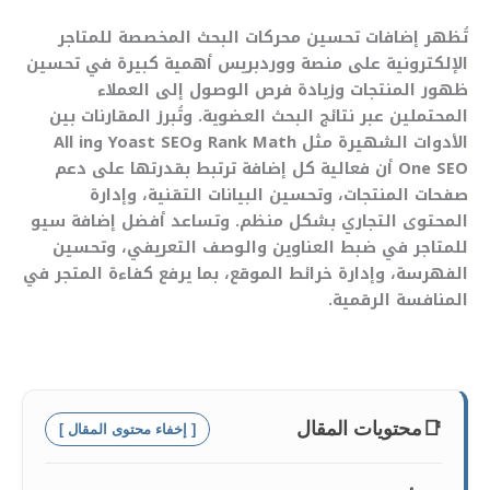
تُظهر إضافات تحسين محركات البحث المخصصة للمتاجر
الإلكترونية على منصة ووردبريس أهمية كبيرة في تحسين
ظهور المنتجات وزيادة فرص الوصول إلى العملاء
المحتملين عبر نتائج البحث العضوية. وتُبرز المقارنات بين
الأدوات الشهيرة مثل Rank Math وYoast SEO وAll in
One SEO أن فعالية كل إضافة ترتبط بقدرتها على دعم
صفحات المنتجات، وتحسين البيانات التقنية، وإدارة
المحتوى التجاري بشكل منظم. وتساعد أفضل إضافة سيو
للمتاجر في ضبط العناوين والوصف التعريفي، وتحسين
الفهرسة، وإدارة خرائط الموقع، بما يرفع كفاءة المتجر في
المنافسة الرقمية.
📑
محتويات المقال
[ إخفاء محتوى المقال ]