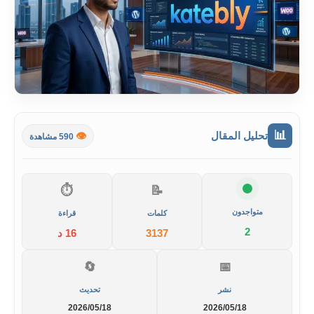
📊
تحليل المقال
👁️
590 مشاهدة
⏱️
📝
متواجدون
كلمات
قراءة
2
3137
16 د
🔄
📅
نشر
تحديث
2026/05/18
2026/05/18