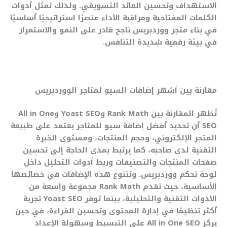
الاستهداف وتحسين العائد التسويقي. ولذلك تمثل أدوات
الكلمات المفتاحية ومراقبة الأداء عنصرًا استراتيجيًا أساسيًا
في بناء متجر ووردبريس ناجح قادر على النمو والاستمرار
في بيئة رقمية شديدة التنافس.
مقارنة بين أشهر إضافات السيو لمتاجر الووردبريس
تُظهر المقارنة بين Rank Math وYoast SEO وAll in One
SEO أن تحديد أفضل إضافة سيو للمتاجر يعتمد على طبيعة
المتجر الإلكتروني، وحجم المنتجات، ومستوى الخبرة
التقنية لدى صاحبه، كما يرتبط بمدى الحاجة إلى تحسين
صفحات المنتجات والتصنيفات وربط أدوات التحليل داخل
لوحة تحكم ووردبريس. وتتنوع هذه الإضافات في خصائصها
الأساسية، حيث تقدم Rank Math مجموعة واسعة من
الأدوات التقنية والتحليلية، بينما توفر Yoast SEO تجربة
أكثر تنظيمًا في إدارة المحتوى وتحسين القراءة، في حين
يركز All in One SEO على التبسيط وسهولة الإعداد