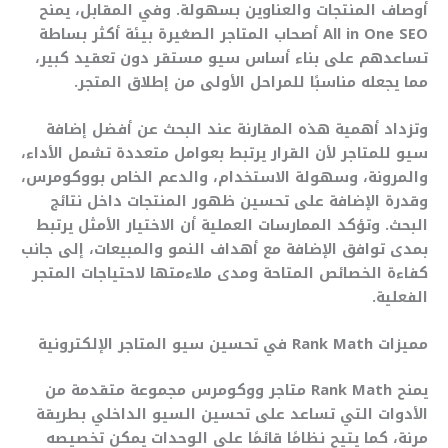
أوصاف المنتجات والعناوين بسهولة. وفي المقابل، يمنح
All in One SEO أصحاب المتاجر الصغيرة بيئة أكثر بساطة
تساعدهم على بناء أساس سيو مستقر دون تعقيد كبير،
مما يجعله مناسبًا للمراحل الأولى من إطلاق المتجر.
وتزداد أهمية هذه المقارنة عند البحث عن أفضل إضافة
سيو للمتاجر لأن القرار يرتبط بعوامل متعددة تشمل الأداء،
والمرونة، وسهولة الاستخدام، والدعم الخاص بووكومرس،
وقدرة الإضافة على تحسين ظهور المنتجات داخل نتائج
البحث. وتؤكد الممارسات العملية أن الاختيار الأمثل يرتبط
بمدى توافق الإضافة مع أهداف النمو والمبيعات، إلى جانب
كفاءة الخصائص المتاحة ومدى ملاءمتها لاحتياجات المتجر
الفعلية.
مميزات Rank Math في تحسين سيو المتاجر الإلكترونية
يمنح Rank Math متاجر ووكومرس مجموعة متقدمة من
الأدوات التي تساعد على تحسين السيو الداخلي بطريقة
مرنة، كما يتيح نظامًا قائمًا على الوحدات يمكن تخصيصه