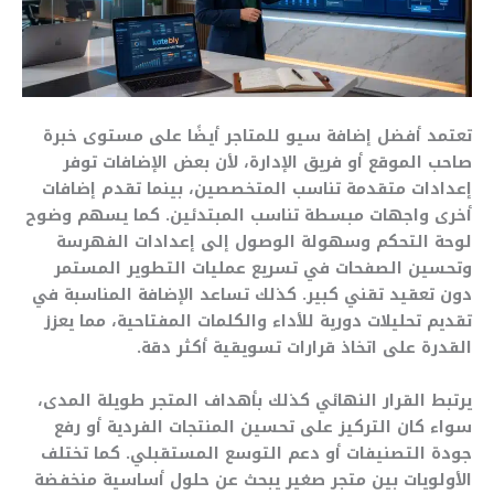
تعتمد أفضل إضافة سيو للمتاجر أيضًا على مستوى خبرة
صاحب الموقع أو فريق الإدارة، لأن بعض الإضافات توفر
إعدادات متقدمة تناسب المتخصصين، بينما تقدم إضافات
أخرى واجهات مبسطة تناسب المبتدئين. كما يسهم وضوح
لوحة التحكم وسهولة الوصول إلى إعدادات الفهرسة
وتحسين الصفحات في تسريع عمليات التطوير المستمر
دون تعقيد تقني كبير. كذلك تساعد الإضافة المناسبة في
تقديم تحليلات دورية للأداء والكلمات المفتاحية، مما يعزز
القدرة على اتخاذ قرارات تسويقية أكثر دقة.
يرتبط القرار النهائي كذلك بأهداف المتجر طويلة المدى،
سواء كان التركيز على تحسين المنتجات الفردية أو رفع
جودة التصنيفات أو دعم التوسع المستقبلي. كما تختلف
الأولويات بين متجر صغير يبحث عن حلول أساسية منخفضة