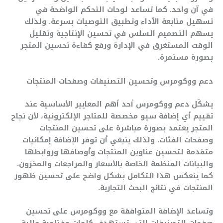
في آن واحد. كما تساعد لوحات التحكم الواضحة في
تسهيل متابعة الأداء وتطبيق التوصيات بسرعة. ولذلك
يسهم التصميم السلس في تحسين الإنتاجية وتقليل
الوقت المستغرق في الإدارة ورفع كفاءة تحسين المتجر
بصورة مستمرة.
دعم ووكومرس وتحسين التصنيفات وصفحات المنتجات
يشكّل دعم ووكومرس أحد أهم المعايير الأساسية عند
تقييم أي إضافة سيو مخصصة للمتاجر الإلكترونية، لأن نجاح
المتجر يعتمد بصورة مباشرة على تحسين المنتجات
وصفحات الفئات. ولذلك ينبغي أن توفر الإضافة إمكانيات
متقدمة لتحسين عناوين المنتجات وأوصافها وروابطها
والبيانات المنظمة الخاصة بالأسعار والمراجعات والمخزون.
كما ينعكس هذا التكامل بشكل واضح على تحسين ظهور
المنتجات في نتائج البحث التجارية.
وتساعد الإضافة المتوافقة مع ووكومرس على تحسين
صفحات التصنيفات التي تستهدف كلمات مفتاحية عالية