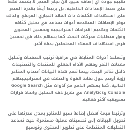
تقييم جودة أي إضافة سيو، لأن نجاح المتجر لا يعتمد فقط
على ضبط الإعدادات الداخلية، بل يرتبط أيضًا بقدرة المتجر
على استهداف الكلمات ذات العائد التجاري المرتفع. ولذلك
توفر الإضافات المتقدمة أدوات تساعد في تحليل كثافة
الكلمات وتقديم اقتراحات استراتيجية وتحسين المحتوى
وفق متطلبات محركات البحث. كما يسهم ذلك في تحسين
فرص استهداف العملاء المحتملين بدقة أكبر.
وتساعد أدوات المتابعة في مراقبة ترتيب الصفحات وتحليل
معدلات النقر وفهم الأداء الفعلي للمنتجات والتصنيفات
داخل نتائج البحث. بينما تمنح هذه البيانات أصحاب المتاجر
رؤية أوضح حول نقاط القوة والضعف في استراتيجيتهم
الحالية. كما يسهم الدمج مع أدوات مثل Google Search
Console وAnalytics في تعزيز دقة التحليل واتخاذ قرارات
تسويقية أكثر فعالية.
وترتبط قيمة أفضل إضافة سيو للمتاجر بمدى قدرتها على
تحويل البيانات إلى تحسينات عملية مستمرة، حيث تساعد
التحليلات المنتظمة على تطوير المحتوى وتوسيع